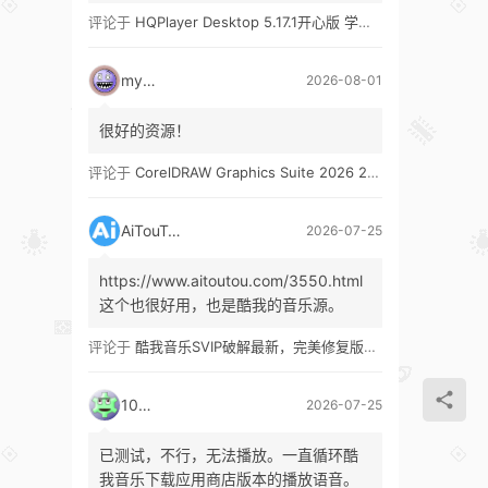
评论于
HQPlayer Desktop 5.17.1开心版 学习版&HQPlayer Embedded 5.17.2开心版 学习版
mypw
2026-08-01
很好的资源！
评论于
CorelDRAW Graphics Suite 2026 27.1 多语言 开心版 学习版 by KpoJIuK
AiTouTou
2026-07-25
https://www.aitoutou.com/3550.html
这个也很好用，也是酷我的音乐源。
评论于
酷我音乐SVIP破解最新，完美修复版！支持安卓+车机+pc版！
1035
2026-07-25
已测试，不行，无法播放。一直循环酷
我音乐下载应用商店版本的播放语音。