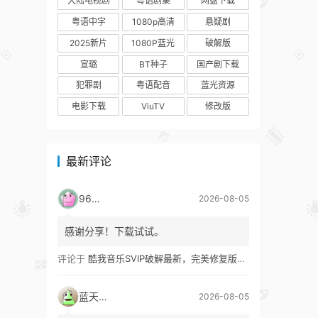
大陆电视剧
粤语剧集
网盘下载
粤语中字
1080p高清
悬疑剧
2025新片
1080P蓝光
破解版
宣璐
BT种子
国产剧下载
犯罪剧
粤语配音
蓝光资源
电影下载
ViuTV
修改版
最新评论
9627
2026-08-05
感谢分享！下载试试。
评论于
酷我音乐SVIP破解最新，完美修复版！支持安卓+车机+pc版！
蓝天真蓝
2026-08-05