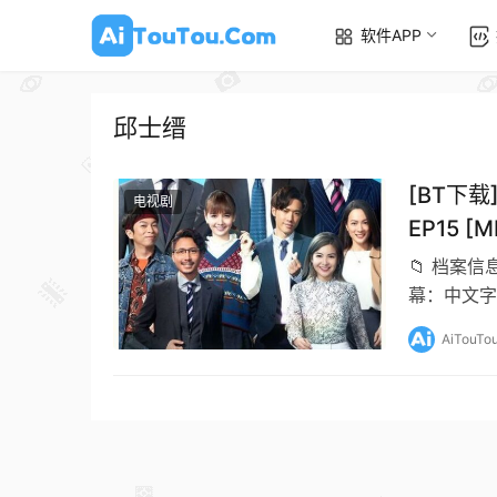
软件APP
邱士缙
[BT下载]
电视剧
EP15 
#邱士缙
📁 档案信息
幕：中文字
陈…
AiTouTo