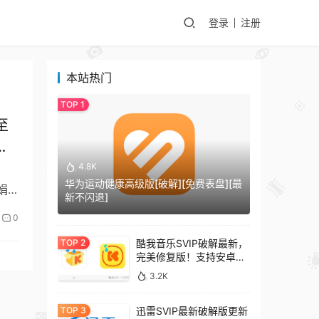
登录
注册
本站热门
至
霆
4.8K
华为运动健康高级版[破解][免费表盘][最
娟
新不闪退]
0
酷我音乐SVIP破解最新，
完美修复版！支持安卓
+车机+pc版！
3.2K
迅雷SVIP最新破解版更新