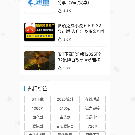
分享（Win/安卓）
2.2K
番茄免费小说 6.5.9.32
会员版 去广告及多余组件
2.0K
[BT下载][难哄]2025[全
32集]#白敬亭 #章若楠 #
何炅 #秦沛 #鲍起静
1.6K
热门标签
BT下载
2025新剧
在线播放
1080P
2160p
磁力链接
国产剧
古装剧
英语中字
爱情剧
古装爱情剧
720P