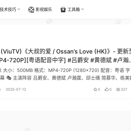
技术技巧
影视娱乐
工具箱
(ViuTV)《大叔的爱 / Ossan’s Love (HK)》- 更新
[MP4-720P][粤语配音中字] #吕爵安 #黄德斌 #卢瀚
 #简慕华
 大小：500MB 格式：MP4-720P (1280×720) 配音：粤语 字
幕 🎭 主演阵容 吕爵安、黄德斌 卢瀚霆、邱士缙 简慕华、练美
u
2025-07-12
0
0
327