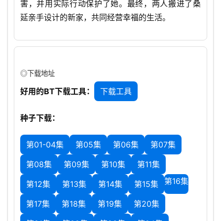
害，并用实际行动保护了她。最终，两人搬进了桑
延亲手设计的新家，共同经营幸福的生活。
◎下载地址
好用的BT下载工具：
下载工具
种子下载：
第01-04集
第05集
第06集
第07集
第08集
第09集
第10集
第11集
第16集
第12集
第13集
第14集
第15集
第17集
第18集
第19集
第20集