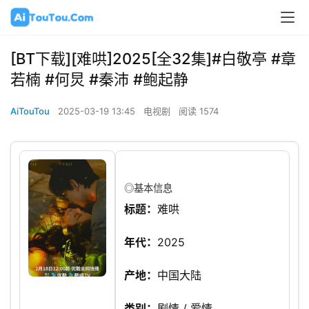
[BT下载][难哄]2025[全32集]#白敬亭 #章
若楠 #何炅 #秦沛 #鲍起静
AiTouTou
2025-03-19 13:45
电视剧
阅读 1574
◎基本信息
标题：
难哄
年代：
2025
产地：
中国大陆
类别：
剧情 / 爱情