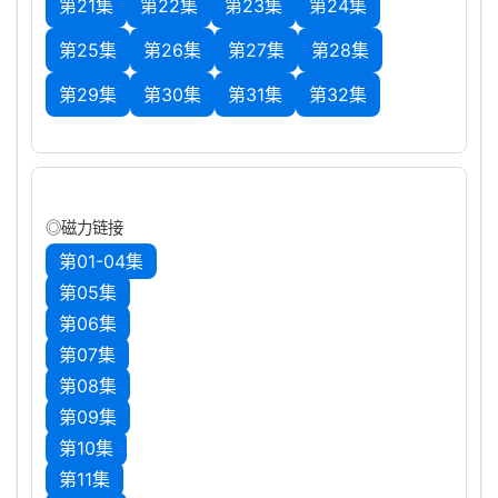
第21集
第22集
第23集
第24集
第25集
第26集
第27集
第28集
第29集
第30集
第31集
第32集
◎磁力链接
第01-04集
第05集
第06集
第07集
第08集
第09集
第10集
第11集