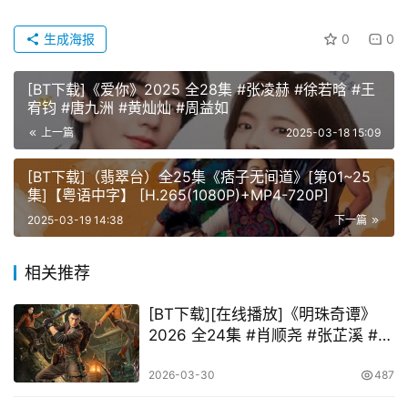
生成海报
0
0
[BT下载]《爱你》2025 全28集 #张凌赫 #徐若晗 #王
宥钧 #唐九洲 #黄灿灿 #周益如
上一篇
2025-03-18 15:09
[BT下载]（翡翠台）全25集《痞子无间道》[第01~25
集]【粤语中字】 [H.265(1080P)+MP4-720P]
2025-03-19 14:38
下一篇
相关推荐
[BT下载][在线播放]《明珠奇谭》
2026 全24集 #肖顺尧 #张芷溪 #李
艺彤 #李镇泽 #信鹏 #赵毅
2026-03-30
487