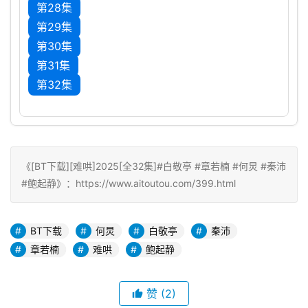
第28集
第29集
第30集
第31集
第32集
《[BT下载][难哄]2025[全32集]#白敬亭 #章若楠 #何炅 #秦沛
#鲍起静》：https://www.aitoutou.com/399.html
BT下载
何炅
白敬亭
秦沛
章若楠
难哄
鲍起静
赞
(2)