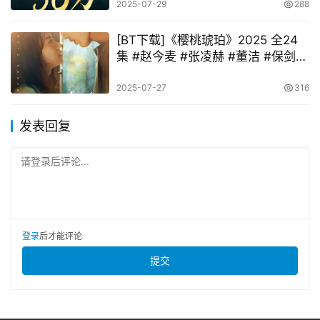
2025-07-29
288
[BT下载]《樱桃琥珀》2025 全24
集 #赵今麦 #张凌赫 #董洁 #保剑锋
#董璇
2025-07-27
316
发表回复
请登录后评论...
登录
后才能评论
提交