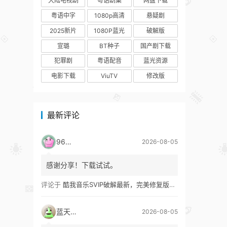
大陆电视剧
粤语剧集
网盘下载
粤语中字
1080p高清
悬疑剧
2025新片
1080P蓝光
破解版
宣璐
BT种子
国产剧下载
犯罪剧
粤语配音
蓝光资源
电影下载
ViuTV
修改版
最新评论
9627
2026-08-05
感谢分享！下载试试。
评论于
酷我音乐SVIP破解最新，完美修复版！支持安卓+车机+pc版！
蓝天真蓝
2026-08-05