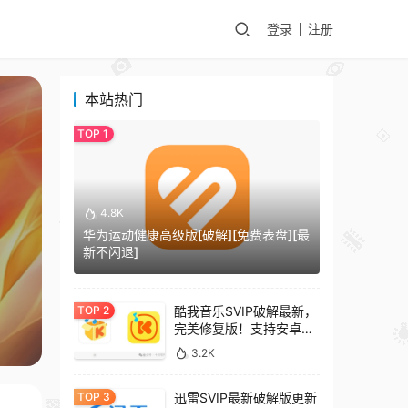
登录
注册
本站热门
4.8K
华为运动健康高级版[破解][免费表盘][最
新不闪退]
酷我音乐SVIP破解最新，
完美修复版！支持安卓
+车机+pc版！
3.2K
迅雷SVIP最新破解版更新