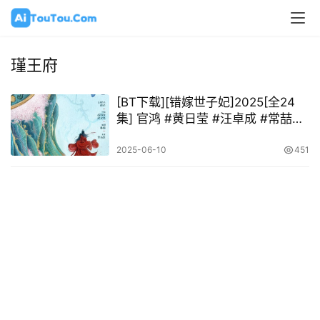
瑾王府
[BT下载][错嫁世子妃]2025[全24
集] 官鸿 #黄日莹 #汪卓成 #常喆宽
#张沐兮
2025-06-10
451