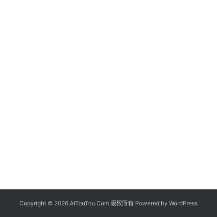
Copyright © 2026 AiTouTou.Com 版权所有 Powered by
WordPress