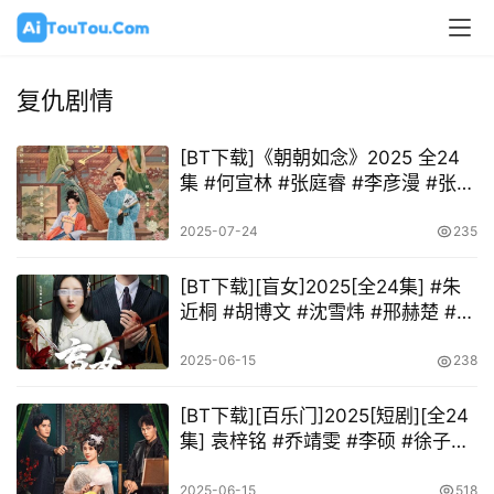
复仇剧情
[BT下载]《朝朝如念》2025 全24
集 #何宣林 #张庭睿 #李彦漫 #张轩
瑜 #嗯呐朱莉
2025-07-24
235
[BT下载][盲女]2025[全24集] #朱
近桐 #胡博文 #沈雪炜 #邢赫楚 #梁
浩川
2025-06-15
238
[BT下载][百乐门]2025[短剧][全24
集] 袁梓铭 #乔靖雯 #李硕 #徐子琁
#安东
2025-06-15
518