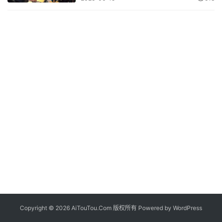
Copyright © 2026 AiTouTou.Com 版权所有 Powered by
WordPress