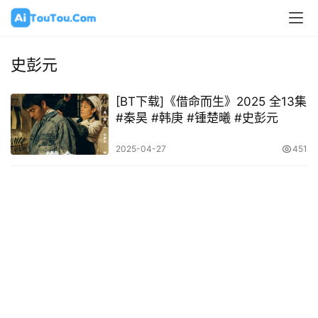
史彭元
[BT下载]《借命而生》2025 全13集
#秦昊 #韩庚 #锺楚曦 #史彭元
2025-04-27
451