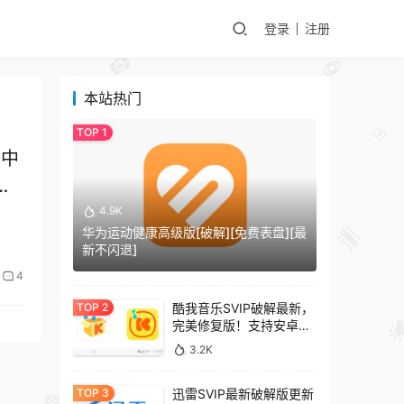
登录
注册
本站热门
语中
伦
4.9K
华为运动健康高级版[破解][免费表盘][最
新不闪退]
4
酷我音乐SVIP破解最新，
完美修复版！支持安卓
+车机+pc版！
3.2K
迅雷SVIP最新破解版更新