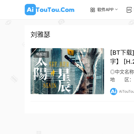
软件APP
刘雅瑟
[BT下载
电视剧
字】 [H
#谢君豪
◎中文名称：
地 区：
MP4◎影片
AiTouTo