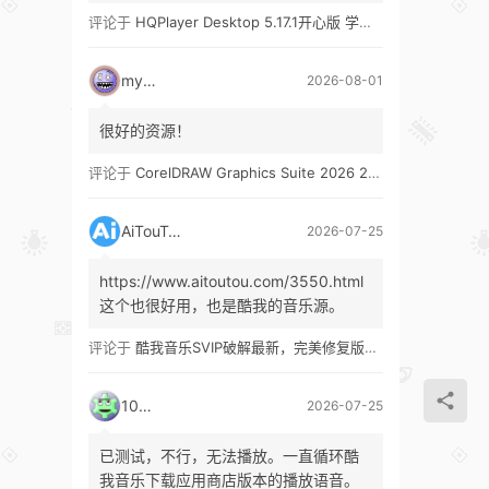
评论于
HQPlayer Desktop 5.17.1开心版 学习版&HQPlayer Embedded 5.17.2开心版 学习版
mypw
2026-08-01
很好的资源！
评论于
CorelDRAW Graphics Suite 2026 27.1 多语言 开心版 学习版 by KpoJIuK
AiTouTou
2026-07-25
https://www.aitoutou.com/3550.html
这个也很好用，也是酷我的音乐源。
评论于
酷我音乐SVIP破解最新，完美修复版！支持安卓+车机+pc版！
1035
2026-07-25
已测试，不行，无法播放。一直循环酷
我音乐下载应用商店版本的播放语音。