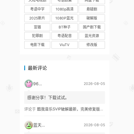
大陆电视剧
粤语剧集
网盘下载
粤语中字
1080p高清
悬疑剧
2025新片
1080P蓝光
破解版
宣璐
BT种子
国产剧下载
犯罪剧
粤语配音
蓝光资源
电影下载
ViuTV
修改版
最新评论
9627
2026-08-05
感谢分享！下载试试。
评论于
酷我音乐SVIP破解最新，完美修复版！支持安卓+车机+pc版！
蓝天真蓝
2026-08-05