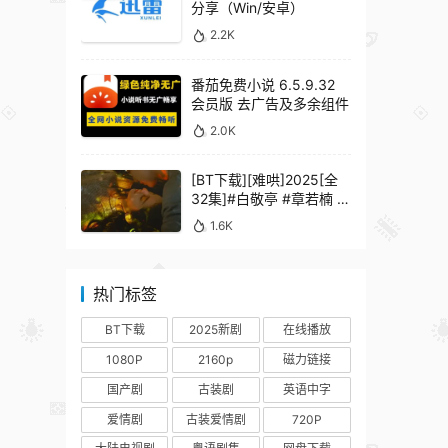
分享（Win/安卓）
2.2K
番茄免费小说 6.5.9.32
会员版 去广告及多余组件
2.0K
[BT下载][难哄]2025[全
32集]#白敬亭 #章若楠 #
何炅 #秦沛 #鲍起静
1.6K
热门标签
BT下载
2025新剧
在线播放
1080P
2160p
磁力链接
国产剧
古装剧
英语中字
爱情剧
古装爱情剧
720P