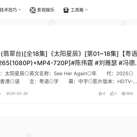
技术技巧
影视娱乐
工具箱
](翡翠台)[全18集]《太阳星辰》[第01~18集]【粤
.265(1080P)+MP4-720P]#陈伟霆 #刘雅瑟 #冯德
 #周励淇
太阳星辰◎英文名称：See Her Again◎年 代：2025◎
香港◎语 言：粤语◎字 幕：中字◎影片版本：HDTV-
大小：490M/集◎…
u
2025-02-26
0
1
664