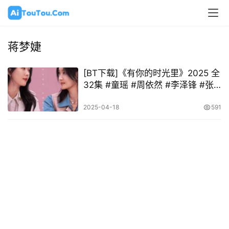
蒋梦婕
[BT下载]《有你的时光里》2025 全
32集 #童瑶 #周依然 #李泽锋 #张
子贤
2025-04-18
591