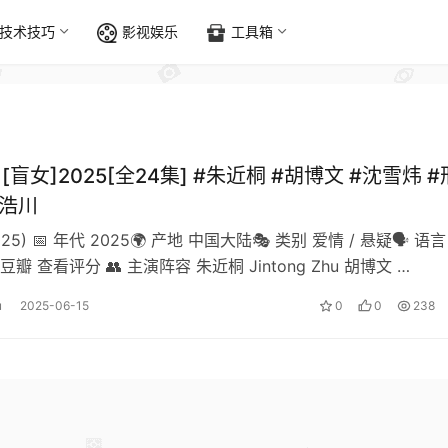
技术技巧
影视娱乐
工具箱
][盲女]2025[全24集] #朱近桐 #胡博文 #沈雪炜 #
梁浩川
2025) 📅 年代 2025🌍 产地 中国大陆🎭 类别 爱情 / 悬疑🗣️ 语言
瓣 查看评分 👥 主演阵容 朱近桐 Jintong Zhu 胡博文 …
u
2025-06-15
0
0
238