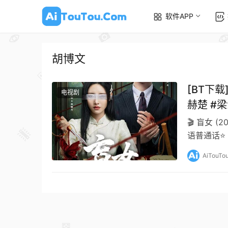
软件APP
胡博文
[BT下载
电视剧
赫楚 #
🎬 盲女 (
语普通话⭐ 豆
AiTouTo