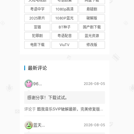
大陆电视剧
粤语剧集
网盘下载
粤语中字
1080p高清
悬疑剧
2025新片
1080P蓝光
破解版
宣璐
BT种子
国产剧下载
犯罪剧
粤语配音
蓝光资源
电影下载
ViuTV
修改版
最新评论
9627
2026-08-05
感谢分享！下载试试。
评论于
酷我音乐SVIP破解最新，完美修复版！支持安卓+车机+pc版！
蓝天真蓝
2026-08-05