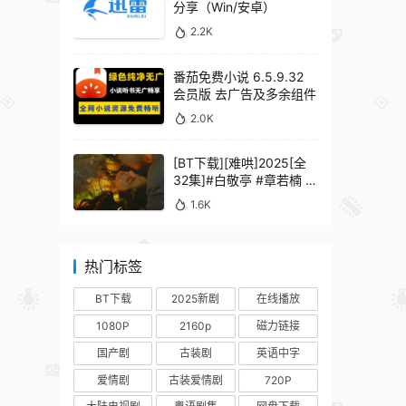
分享（Win/安卓）
2.2K
番茄免费小说 6.5.9.32
会员版 去广告及多余组件
2.0K
[BT下载][难哄]2025[全
32集]#白敬亭 #章若楠 #
何炅 #秦沛 #鲍起静
1.6K
热门标签
BT下载
2025新剧
在线播放
1080P
2160p
磁力链接
国产剧
古装剧
英语中字
爱情剧
古装爱情剧
720P