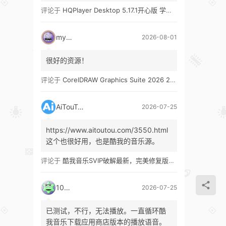
评论于
HQPlayer Desktop 5.17.1开心版 学习版&HQPlayer Embedded 5.17.2开心版 学习版
mypw
2026-08-01
很好的资源！
评论于
CorelDRAW Graphics Suite 2026 27.1 多语言 开心版 学习版 by KpoJIuK
AiTouTou
2026-07-25
https://www.aitoutou.com/3550.html
这个也很好用，也是酷我的音乐源。
评论于
酷我音乐SVIP破解最新，完美修复版！支持安卓+车机+pc版！
1035
2026-07-25
已测试，不行，无法播放。一直循环酷
我音乐下载应用商店版本的播放语音。