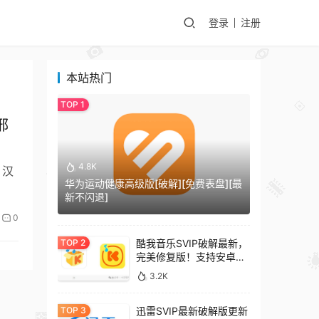
登录
注册
本站热门
邢
4.8K
 汉
华为运动健康高级版[破解][免费表盘][最
新不闪退]
0
酷我音乐SVIP破解最新，
完美修复版！支持安卓
+车机+pc版！
3.2K
迅雷SVIP最新破解版更新