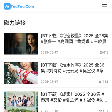
磁力链接
[BT下载]《绝密较量》2025 全28集
#张鲁一 #高圆圆 #曹炳琨 #王晓晨
2025-05-17
619
[BT下载]《淮水竹亭》2025 全36
集 #刘诗诗 #张云龙 #吴宣仪 #章若
楠 #孟子义
2025-05-17
753
[BT下载]《成家》2025 全36集 #
秦岚 #艾伦 #夏之光 #卜冠今 #沈梦
辰
2025-05-10
407