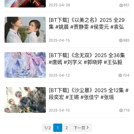
2025-04-26
651
[BT下载]《以美之名》2025 全29
集 #姚晨 #贾静雯 #侯雯元 #袁弘
2025-04-15
885
[BT下载]《念无双》2025 全36集
#唐嫣 #刘学义 #郭晓婷 #王弘毅
2025-04-12
704
[BT下载]《沙尘暴》2025 全12集 #
段奕宏 #王锵 #张佳宁 #张瑶
2025-04-10
719
1 / 2
1
2
下一页