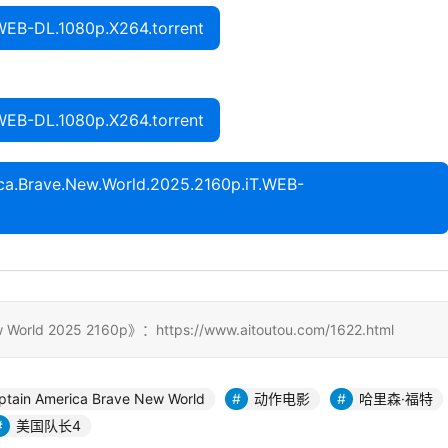
WEB-DL.1080p.X264.torrent
WEB-DL.1080p.X264.torrent
rave.New.World.2025.2160p.iT.WEB-
orld 2025 2160p》：https://www.aitoutou.com/1622.html
ptain America Brave New World
动作电影
哈里森·福特
美国队长4