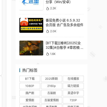
分享（Win/安卓）
2.2K
番茄免费小说 6.5.9.32
会员版 去广告及多余组件
2.0K
[BT下载][难哄]2025[全
32集]#白敬亭 #章若楠 #
何炅 #秦沛 #鲍起静
1.6K
热门标签
BT下载
2025新剧
在线播放
1080P
2160p
磁力链接
国产剧
古装剧
英语中字
爱情剧
古装爱情剧
720P