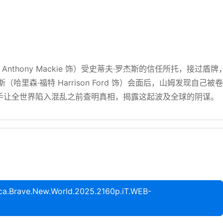
nthony Mackie 饰）受史蒂夫·罗杰斯的信任所托，接过盾牌
里森·福特 Harrison Ford 饰）会面后，山姆发现自己被卷
手让全世界陷入混乱之前查明真相，揭露这起波及全球的阴谋。
rave.New.World.2025.2160p.iT.WEB-