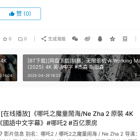
赞
(0)
0
0
生成海报
 4K
[BT下载][网盘下载]制暴：无限杀机 A Working M
(2025) 4K 英语中字 #杰森·斯坦森
6 16:04
2025-04-26 16:33
下
][在线播放]《哪吒之魔童鬧海/Ne Zha 2 原裝 4K
》《國語中文字幕》#哪吒2 #百亿票房
📋 影片信息 别名：哪吒2 / 哪吒2之魔童闹海 / Ne Zha 2 导演