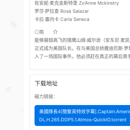
佐安妮·麦克金斯特里 Zo’Anne Mckinstry
罗莎·萨拉查 Rosa Salazar
卡拉·塞内卡 Carla Seneca
◎简 介
能够展翅高飞的猎鹰山姆·威尔逊（安东尼·麦凯 A
正式成为美国队长。在与美国总统撒迪厄斯·罗斯（哈
入了一场国际事件。他必须赶在真正的幕后黑
下载地址
磁力链接：
美國隊長4[簡繁英特效字幕].Captain.America.B
DL.H.265.DDP5.1.Atmos-QuickIO.torrent