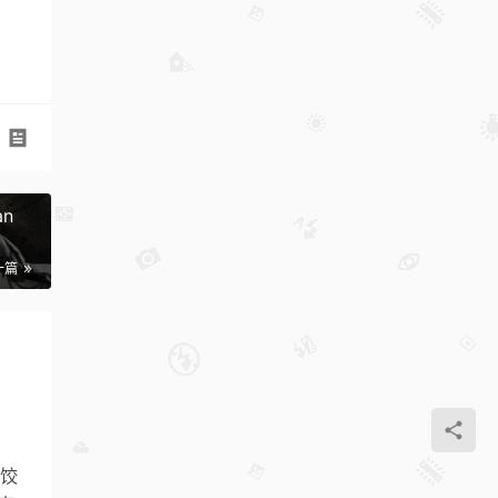
an
一篇
：饺