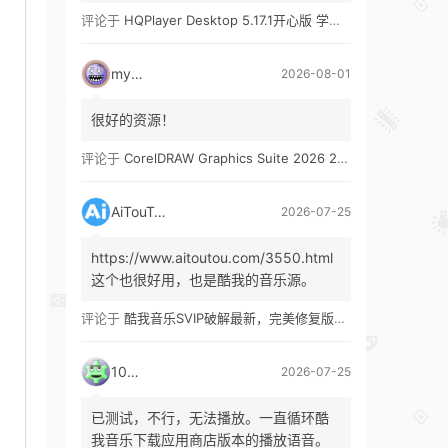
评论于
HQPlayer Desktop 5.17.1开心版 学习版&HQPlayer Embedded 5.17.2开心版 学习版
mypw
2026-08-01
很好的资源！
评论于
CorelDRAW Graphics Suite 2026 27.1 多语言 开心版 学习版 by KpoJIuK
AiTouTou
2026-07-25
https://www.aitoutou.com/3550.html
这个也很好用，也是酷我的音乐源。
评论于
酷我音乐SVIP破解最新，完美修复版！支持安卓+车机+pc版！
1035
2026-07-25
已测试，不行，无法播放。一直循环酷
我音乐下载应用商店版本的播放语音。