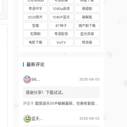
大陆电视剧
粤语剧集
网盘下载
粤语中字
1080p高清
悬疑剧
2025新片
1080P蓝光
破解版
宣璐
BT种子
国产剧下载
犯罪剧
粤语配音
蓝光资源
电影下载
ViuTV
修改版
最新评论
9627
2026-08-05
感谢分享！下载试试。
评论于
酷我音乐SVIP破解最新，完美修复版！支持安卓+车机+pc版！
蓝天真蓝
2026-08-05