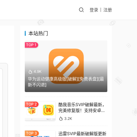
登录
注册
本站热门
4.9K
华为运动健康高级版[破解][免费表盘][最
新不闪退]
酷我音乐SVIP破解最新，
完美修复版！支持安卓
+车机+pc版！
3.2K
迅雷SVIP最新破解版更新