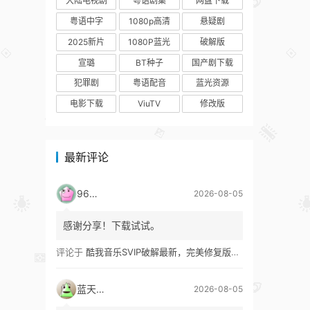
大陆电视剧
粤语剧集
网盘下载
粤语中字
1080p高清
悬疑剧
2025新片
1080P蓝光
破解版
宣璐
BT种子
国产剧下载
犯罪剧
粤语配音
蓝光资源
电影下载
ViuTV
修改版
最新评论
9627
2026-08-05
感谢分享！下载试试。
评论于
酷我音乐SVIP破解最新，完美修复版！支持安卓+车机+pc版！
蓝天真蓝
2026-08-05