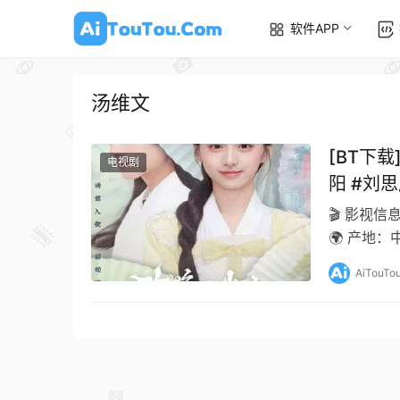
软件APP
汤维文
[BT下载
电视剧
阳 #刘思
🎬 影视信
🌍 产地：
普通话 📝 
AiTouTo