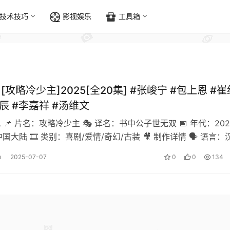
技术技巧
影视娱乐
工具箱
][攻略冷少主]2025[全20集] #张峻宁 #包上恩 #崔
辰 #李嘉祥 #汤维文
息 📌 片名：攻略冷少主 🎭 译名：书中公子世无双 📅 年代：202
中国大陆 🎞️ 类别：喜剧/爱情/奇幻/古装 🎥 制作详情 🗣️ 语言：
…
u
2025-07-07
0
0
134