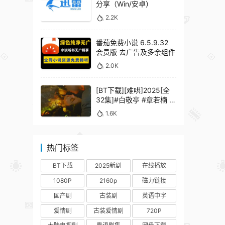
分享（Win/安卓）
2.2K
番茄免费小说 6.5.9.32
会员版 去广告及多余组件
2.0K
[BT下载][难哄]2025[全
32集]#白敬亭 #章若楠 #
何炅 #秦沛 #鲍起静
1.6K
热门标签
BT下载
2025新剧
在线播放
1080P
2160p
磁力链接
国产剧
古装剧
英语中字
爱情剧
古装爱情剧
720P