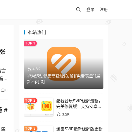
登录
注册
本站热门
#张
4.8K
语言
华为运动健康高级版[破解][免费表盘][最
音
新不闪退]
0
酷我音乐SVIP破解最新，
完美修复版！支持安卓
 #
+车机+pc版！
3.2K
主演:
迅雷SVIP最新破解版更新