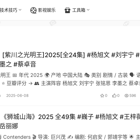
技术技巧
影视娱乐
工具箱
] [紫川之光明王]2025[全24集] #杨旭文 #刘宇宁 
李墨之 #蔡卓音
明王 📅 年代 2025 🌍 产地 中国大陆 🎭 类别 剧情 / 古装 🗣️ 
⭐ 豆瓣评分 → 👥 主演阵容 杨旭文 刘宇宁 张铭恩 李墨之 蔡卓
u
2025-06-08
0
0
596
]《狮城山海》2025 全49集 #巍子 #杨旭文 #王梓薇
#岳丽娜
 Contenders 🎬 导演: 巨兴茂 ✍️ 编剧: 何启安 / 郭靖宇等 🌟 