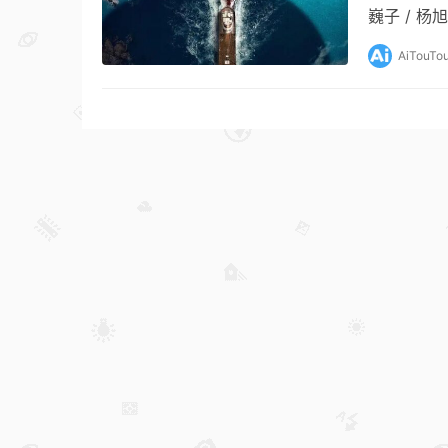
巍子 / 杨旭
AiTouTo