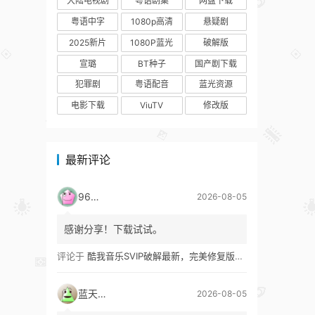
大陆电视剧
粤语剧集
网盘下载
粤语中字
1080p高清
悬疑剧
2025新片
1080P蓝光
破解版
宣璐
BT种子
国产剧下载
犯罪剧
粤语配音
蓝光资源
电影下载
ViuTV
修改版
最新评论
9627
2026-08-05
感谢分享！下载试试。
评论于
酷我音乐SVIP破解最新，完美修复版！支持安卓+车机+pc版！
蓝天真蓝
2026-08-05