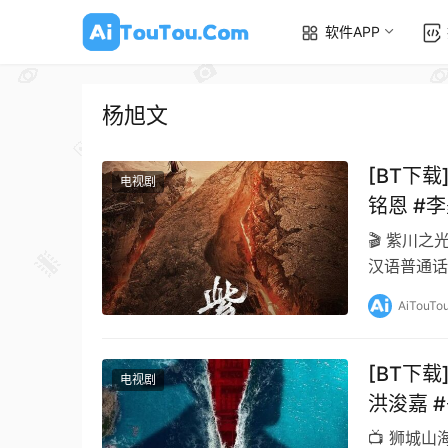
软件APP
杨旭文
[BT下载
电视剧
铭恩 #
🎬 紫川之光
汉语普通话 
…
AiTouTo
[BT下载
电视剧
洪浚嘉 
📺 狮城山海