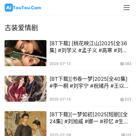
古装爱情剧
[BT下载] [桃花映江山]2025[全36
集] #刘学义 #孟子义 #高寒 #刘令
姿 #边程
2025-07-13
383
[BT下载][书卷一梦]2025[全40集]
#李一桐 #刘宇宁 #祝绪丹 #王以纶
#王佑硕
2025-07-13
323
[BT下载][一梦如初]2025[短剧][全
24集] #刘旭威 #娜一 #祁忆 #生港
帅
2025-07-06
151