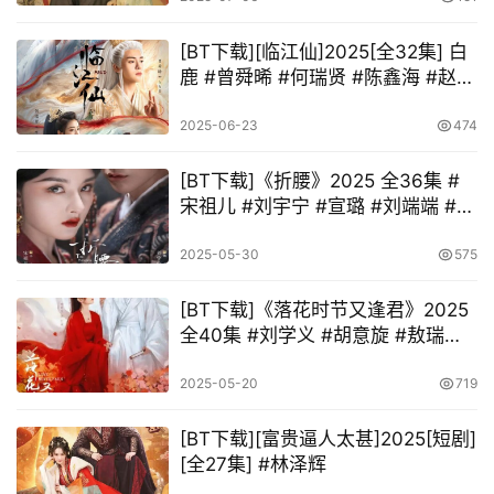
[BT下载][临江仙]2025[全32集] 白
鹿 #曾舜晞 #何瑞贤 #陈鑫海 #赵弈
钦
2025-06-23
474
[BT下载]《折腰》2025 全36集 #
宋祖儿 #刘宇宁 #宣璐 #刘端端 #刘
晓庆
2025-05-30
575
[BT下载]《落花时节又逢君》2025
全40集 #刘学义 #胡意旋 #敖瑞鹏
#许晓诺
2025-05-20
719
[BT下载][富贵逼人太甚]2025[短剧]
[全27集] #林泽辉