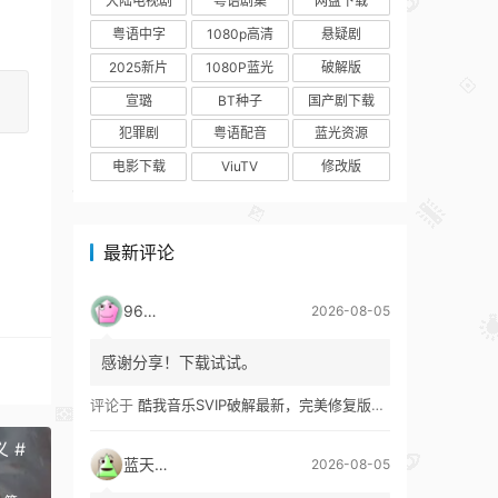
大陆电视剧
粤语剧集
网盘下载
粤语中字
1080p高清
悬疑剧
2025新片
1080P蓝光
破解版
宣璐
BT种子
国产剧下载
犯罪剧
粤语配音
蓝光资源
电影下载
ViuTV
修改版
最新评论
9627
2026-08-05
感谢分享！下载试试。
评论于
酷我音乐SVIP破解最新，完美修复版！支持安卓+车机+pc版！
 #
蓝天真蓝
2026-08-05