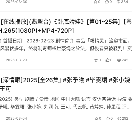
u
2026-03-30
0
0
334
][在线播放](翡翠台)《卧底娇娃》[第01~25集]【
.265(1080P)+MP4-720P]
 首播日期：2026-02-23 剧情简介 毒品「粉精灵」流窜市面
风潜伏多年，终将制毒师权世豪绳之於法，但後者只被轻判！奕
继续卧底计划，还获允…
u
2026-03-29
0
0
242
][深情眼]2025[全26集] #张予曦 #毕雯珺 #张小婉 
#王可
 (2025) 类型 剧情 / 爱情 地区 中国大陆 语言 汉语普通话 导演 
予曦, 毕雯珺, 张小婉, 刘润南, 王可, 代云帆, 黄婷婷, 孙思程 评…
u
2025-08-04
0
0
292