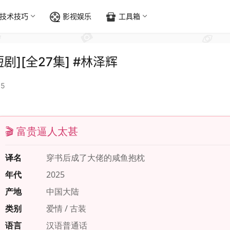
技术技巧
影视娱乐
工具箱
短剧][全27集] #林泽辉
15
🎬 富贵逼人太甚
译名
穿书后成了大佬的咸鱼抱枕
年代
2025
产地
中国大陆
类别
爱情 / 古装
语言
汉语普通话