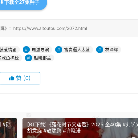
⬇️ 下载全27集种子
ttps://www.aitoutou.com/2072.html
装爱情剧
周潇导演
富贵逼人太甚
林泽辉
的咸鱼抱枕
越曦郡主
赞
(0)
阳 #孙
[BT下载]《落花时节又逢君》2025 全40集 #刘学义
胡意旋 #敖瑞鹏 #许晓诺