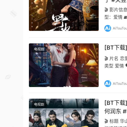
宁 #关
🎬 影片信
型：爱情 
宁关昱汐 
AiTouTo
[BT下载
电视剧
🎬 片名 恋爱
类型 爱情 
AiTouTo
[BT下载
电视剧
何润东 
🎬 标题 华