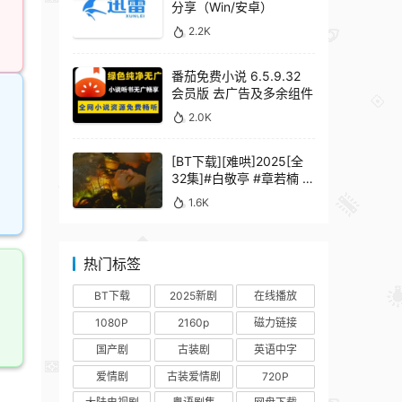
分享（Win/安卓）
2.2K
番茄免费小说 6.5.9.32
会员版 去广告及多余组件
2.0K
[BT下载][难哄]2025[全
32集]#白敬亭 #章若楠 #
何炅 #秦沛 #鲍起静
1.6K
热门标签
BT下载
2025新剧
在线播放
1080P
2160p
磁力链接
国产剧
古装剧
英语中字
爱情剧
古装爱情剧
720P