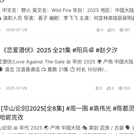
昱汐
息 中文名：野火 英文名：Wild Fire 年份：2025 地区：中国大陆
👥 演职人员 导演：喜子 编剧：李飞飞 主演：何宣林高铭辰吴明
 …
u
2025-07-29
0
0
251
]《恋爱潜伏》2025 全21集 #阳兵卓 #赵夕汐
潜伏/Love Against The Gale 📅 年份 2025 🌍 产地 中国大陆
 语言 汉语普通话 📺 集数 21集 ⏱ 时长 10分钟/…
u
2025-07-29
0
0
353
][华山论剑]2025[全8集] #周一围 #高伟光 #陈都灵
#哈妮克孜
山论剑 📅 年代 2025 🌏 产地 中国大陆 🎭 类别 武侠 / 古装 🗣️