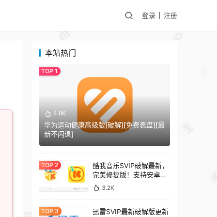
登录
注册
本站热门
4.8K
华为运动健康高级版[破解][免费表盘][最
新不闪退]
酷我音乐SVIP破解最新，
完美修复版！支持安卓
+车机+pc版！
3.2K
迅雷SVIP最新破解版更新