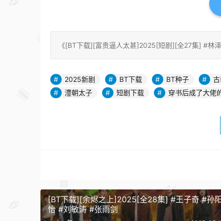
《[BT下载][富贵逼人太甚]2025[短剧][全27集] #林泽辉》：h
2025新剧
BT下载
BT种子
古
澧朝太子
短剧下载
穿书后成了大佬
[BT下载][余烬之上]2025[全28集] #王子奇 #孙
怡 #刘敏涛 #张雨剑