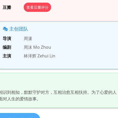
豆瓣
查看豆瓣评分
🎭 主创团队
导演
周潇
编剧
周沫 Mo Zhou
主演
林泽辉 Zehui Lin
相识到相知，默默守护对方，互相治愈互相扶持。为了心爱的人
面对人生的爱情故事。