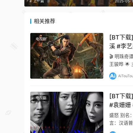
上一篇
2025-05-1
相关推荐
[BT下载
电视剧
溪 #李艺
🎬 明珠奇谭
王骏晔 🌟
鞋拉…
AiTouTo
[BT下载
电视剧
#袁姗姗 
正斌 #焦
盛怒 别名
王婉娟
言：汉语普
翟子路 章涛