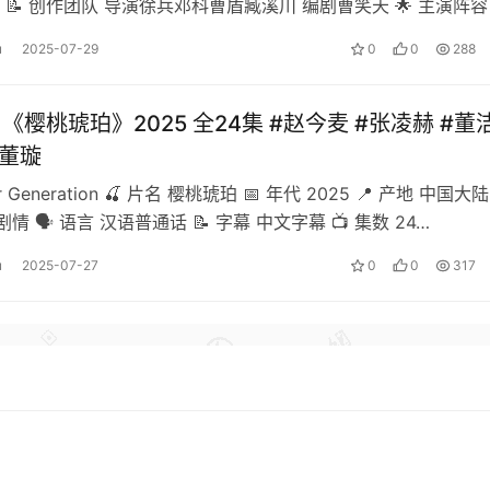
 📝 创作团队 导演徐兵邓科曹盾臧溪川 编剧曹笑天 🌟 主演阵容
u
2025-07-29
0
0
288
]《樱桃琥珀》2025 全24集 #赵今麦 #张凌赫 #董洁
#董璇
r Generation 🍒 片名 樱桃琥珀 📅 年代 2025 📍 产地 中国大陆
情 🗣️ 语言 汉语普通话 📝 字幕 中文字幕 📺 集数 24…
u
2025-07-27
0
0
317