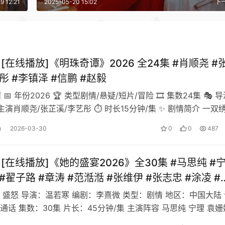
9 12:21
2025-05-20 15:02
下
][在线播放]《明珠奇谭》2026 全24集 #肖顺尧 #
彤 #李镇泽 #信鹏 #赵毅
 📅 年份2026 🏆 类型剧情/悬疑/短片/冒险 🎞️ 集数24集 🎭 
 主演肖顺尧/张芷溪/李艺彤 ⏱️ 时长15分钟/集 ✨ 剧情简介 一双
u
2026-03-30
0
0
487
][在线播放]《她的盛宴2026》全30集 #马思纯 #
#翟子路 #章涛 #范湉湉 #张维伊 #张志忠 #涂凌 #
钰 #郑则仕 #朱茵 #陈逸恒 #夏力薪 #柳小海 #白荟
：盛怒 导演：温若寒 编剧：李熹微 类型：剧情 地区：中国大陆 
通话 集数：30集 片长：45分钟/集 主演阵容 马思纯 宁理 袁姗
 范湉湉 …