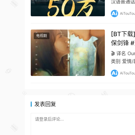
汉语普通话
一围…
AiTouTo
[BT下载
电视剧
保剑锋 
🎬 译名 Ou
类别 爱情/剧
AiTouTo
发表回复
请登录后评论...