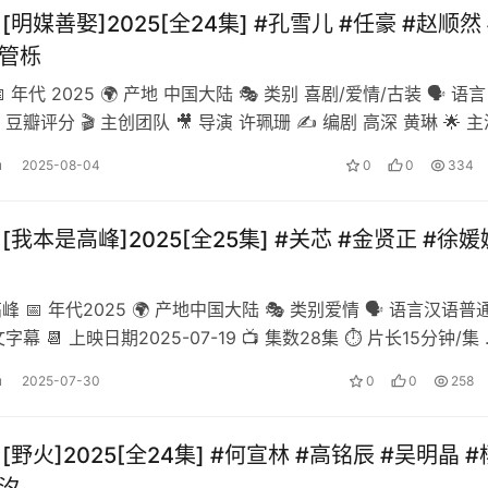
][明媒善娶]2025[全24集] #孔雪儿 #任豪 #赵顺然 
#管栎
 年代 2025 🌍 产地 中国大陆 🎭 类别 喜剧/爱情/古装 🗣️ 语言
 豆瓣评分 🎬 主创团队 🎥 导演 许珮珊 ✍️ 编剧 高深 黄琳 🌟 
u
2025-08-04
0
0
334
][我本是高峰]2025[全25集] #关芯 #金贤正 #徐媛
高峰 📅 年代2025 🌍 产地中国大陆 🎭 类别爱情 🗣️ 语言汉语普
字幕 📆 上映日期2025-07-19 📺 集数28集 ⏱️ 片长15分钟/集 
u
2025-07-30
0
0
258
][野火]2025[全24集] #何宣林 #高铭辰 #吴明晶 #