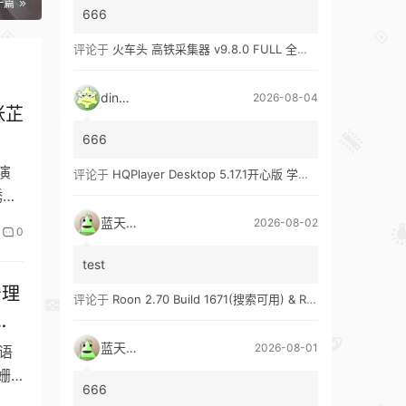
一篇
666
评论于
火车头 高铁采集器 v9.8.0 FULL 全功能版（兼容win10、win11）
ding1
2026-08-04
张芷
666
导演
评论于
HQPlayer Desktop 5.17.1开心版 学习版&HQPlayer Embedded 5.17.2开心版 学习版
绣花
蓝天真蓝
2026-08-02
0
test
宁理
评论于
Roon 2.70 Build 1671(搜索可用) & Roon 2.65 Build 1653 & Roon 1.8 Build 1151 Legacy 开心版 学习版
任
 #
蓝天真蓝
2026-08-01
语
姗
666