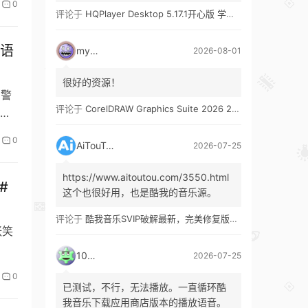
0
评论于
HQPlayer Desktop 5.17.1开心版 学习版&HQPlayer Embedded 5.17.2开心版 学习版
粤语
mypw
2026-08-01
很好的资源！
，警
评论于
CorelDRAW Graphics Suite 2026 27.1 多语言 开心版 学习版 by KpoJIuK
风
0
AiTouTou
2026-07-25
https://www.aitoutou.com/3550.html
#
这个也很好用，也是酷我的音乐源。
评论于
酷我音乐SVIP破解最新，完美修复版！支持安卓+车机+pc版！
张笑
1035
2026-07-25
0
已测试，不行，无法播放。一直循环酷
我音乐下载应用商店版本的播放语音。