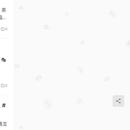
 类
晶杨
0
 🎭
0
 #
 语言