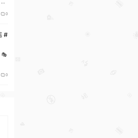
 周
0
 #
 🎭
0