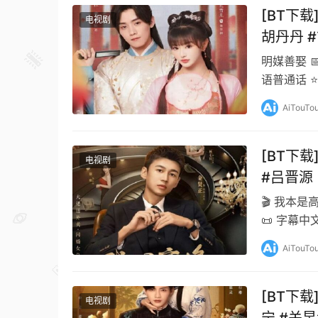
[BT下载
电视剧
胡丹丹 
明媒善娶 📅
语普通话 ⭐
AiTouTo
[BT下载
电视剧
#吕晋源
🎬 我本是
📜 字幕中文
AiTouTo
[BT下载
电视剧