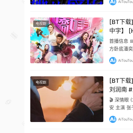
AiTouTo
[BT下载
电视剧
中字】 [H
首播信息 
方卧底潘奕
向上级提出
AiTouTo
[BT下载
电视剧
刘润南 
🎬 深情眼
安 主演 张
AiTouTo