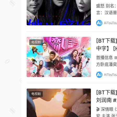
正斌 #焦
盛怒 别名
王婉娟
言：汉语普
翟子路 章涛
AiTouTo
[BT下载
电视剧
中字】 [H
首播信息 
方卧底潘奕
向上级提出
AiTouTo
[BT下载
电视剧
刘润南 
🎬 深情眼
安 主演 张