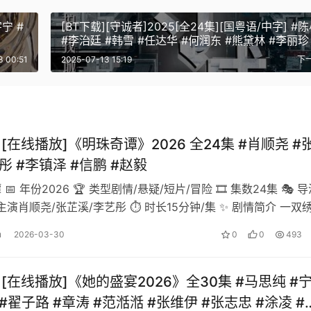
宇宁 #
[BT下载][守诚者]2025[全24集][国粤语/中字] #
#李治廷 #韩雪 #任达华 #何润东 #熊黛林 #李丽珍
国强 #伍咏薇 #陈惠敏 #汤镇业 #李子雄
3 00:51
2025-07-13 15:19
下
][在线播放]《明珠奇谭》2026 全24集 #肖顺尧 #
彤 #李镇泽 #信鹏 #赵毅
 📅 年份2026 🏆 类型剧情/悬疑/短片/冒险 🎞️ 集数24集 🎭 
 主演肖顺尧/张芷溪/李艺彤 ⏱️ 时长15分钟/集 ✨ 剧情简介 一双
u
2026-03-30
0
0
493
][在线播放]《她的盛宴2026》全30集 #马思纯 #
#翟子路 #章涛 #范湉湉 #张维伊 #张志忠 #涂凌 #