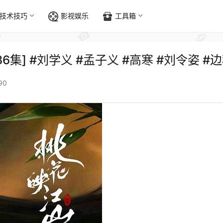
技术技巧
影视娱乐
工具箱
全36集] #刘学义 #孟子义 #高寒 #刘令姿 #
90