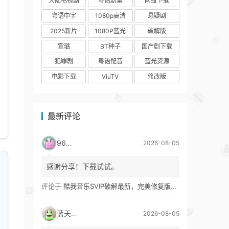
大陆电视剧
粤语剧集
网盘下载
粤语中字
1080p高清
悬疑剧
2025新片
1080P蓝光
破解版
宣璐
BT种子
国产剧下载
犯罪剧
粤语配音
蓝光资源
电影下载
ViuTV
修改版
最新评论
9627
2026-08-05
感谢分享！下载试试。
评论于
酷我音乐SVIP破解最新，完美修复版！支持安卓+车机+pc版！
蓝天真蓝
2026-08-05