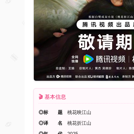
🎬 基本信息
◎标 题
桃花映江山
◎译 名
桃花折江山
◎年 代
2025