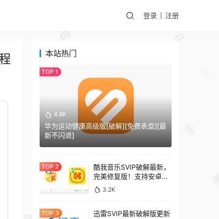
登录
注册
本站热门
边程
4.8K
华为运动健康高级版[破解][免费表盘][最
新不闪退]
酷我音乐SVIP破解最新，
完美修复版！支持安卓
+车机+pc版！
3.2K
迅雷SVIP最新破解版更新