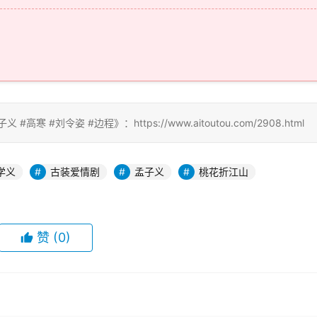
#高寒 #刘令姿 #边程》：https://www.aitoutou.com/2908.html
学义
古装爱情剧
孟子义
桃花折江山
赞
(0)