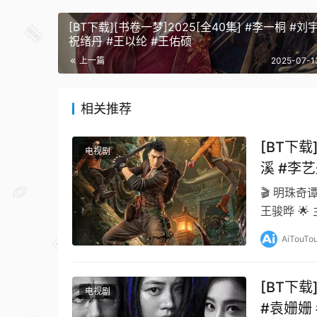
[BT下载][书卷一梦]2025[全40集] #李一桐 #刘
祝绪丹 #王以纶 #王佑硕
上一篇
2025-07-1
相关推荐
[BT下载
电视剧
溪 #李艺
🎬 明珠奇谭
王骏晔 🌟
鞋拉…
AiTouTo
[BT下载
电视剧
#袁姗姗 