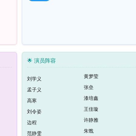
🌟 演员阵容
黄梦莹
刘学义
张垒
孟子义
漆培鑫
高寒
王佳璇
刘令姿
许静雅
边程
朱戬
范静雯