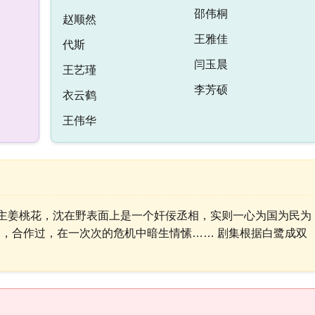
邵伟桐
赵顺然
王雅佳
代斯
闫玉晨
王艺瑾
李芳硕
衣云鹤
王伟华
公主姜桃花，沈在野表面上是一个奸佞丞相，实则一心为国为民为
，合作过，在一次次的危机中暗生情愫…… 剧集根据白鹭成双