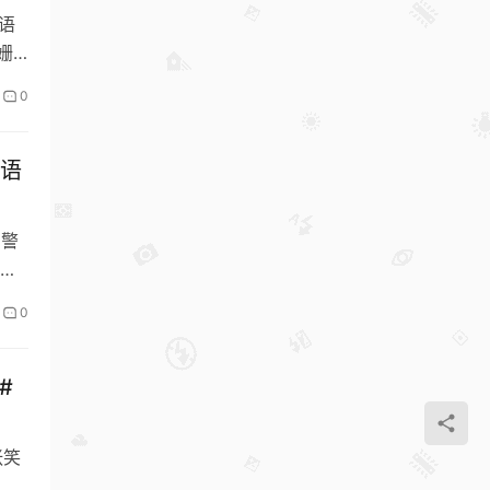
 #
语
姗
0
粤语
，警
风
0
#
张笑