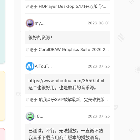
评论于
HQPlayer Desktop 5.17.1开心版 学习版&HQPlayer Embedded 5.17.2开心版 学习版
mypw
2026-08-01
很好的资源！
评论于
CorelDRAW Graphics Suite 2026 27.1 多语言 开心版 学习版 by KpoJIuK
AiTouTou
2026-07-25
https://www.aitoutou.com/3550.html
这个也很好用，也是酷我的音乐源。
评论于
酷我音乐SVIP破解最新，完美修复版！支持安卓+车机+pc版！
1035
2026-07-25
已测试，不行，无法播放。一直循环酷
我音乐下载应用商店版本的播放语音。