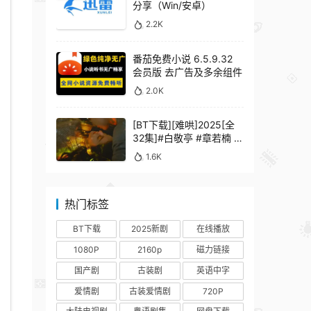
分享（Win/安卓）
2.2K
番茄免费小说 6.5.9.32
会员版 去广告及多余组件
2.0K
[BT下载][难哄]2025[全
32集]#白敬亭 #章若楠 #
何炅 #秦沛 #鲍起静
1.6K
热门标签
BT下载
2025新剧
在线播放
1080P
2160p
磁力链接
国产剧
古装剧
英语中字
爱情剧
古装爱情剧
720P