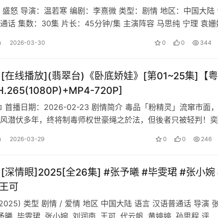
钰 #郑则仕 #朱茵 #陈逸恒 #夏力薪 #柳小海 #白荟
：盛怒 导演：温若寒 编剧：李熹微 类型：剧情 地区：中国大陆 
通话 集数：30集 片长：45分钟/集 主演阵容 马思纯 宁理 袁姗
 范湉湉 …
u
2026-03-30
0
0
344
][在线播放](翡翠台)《卧底娇娃》[第01~25集]【
.265(1080P)+MP4-720P]
 首播日期：2026-02-23 剧情简介 毒品「粉精灵」流窜市面
风潜伏多年，终将制毒师权世豪绳之於法，但後者只被轻判！奕
继续卧底计划，还获允…
u
2026-03-29
0
0
246
][深情眼]2025[全26集] #张予曦 #毕雯珺 #张小婉 
#王可
 (2025) 类型 剧情 / 爱情 地区 中国大陆 语言 汉语普通话 导演 
予曦, 毕雯珺, 张小婉, 刘润南, 王可, 代云帆, 黄婷婷, 孙思程 评…