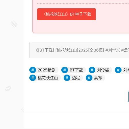
《桃花映江山》BT种子下载
《[BT下载] [桃花映江山]2025[全36集] #刘学义 #孟子义 
2025新剧
BT下载
刘令姿
刘
桃花映江山
边程
高寒