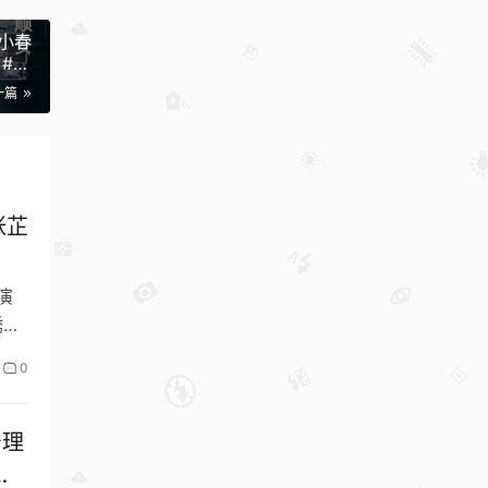
陈小春
 #张
一篇
张芷
导演
绣花
0
宁理
任