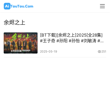
余烬之上
[BT下载][余烬之上]2025[全28集]
#王子奇 #孙阳 #孙怡 #刘敏涛 #张
雨剑
2025-05-19
251