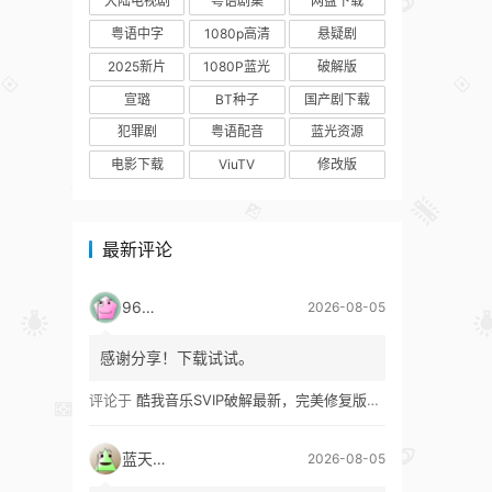
大陆电视剧
粤语剧集
网盘下载
粤语中字
1080p高清
悬疑剧
2025新片
1080P蓝光
破解版
宣璐
BT种子
国产剧下载
犯罪剧
粤语配音
蓝光资源
电影下载
ViuTV
修改版
最新评论
9627
2026-08-05
感谢分享！下载试试。
评论于
酷我音乐SVIP破解最新，完美修复版！支持安卓+车机+pc版！
蓝天真蓝
2026-08-05