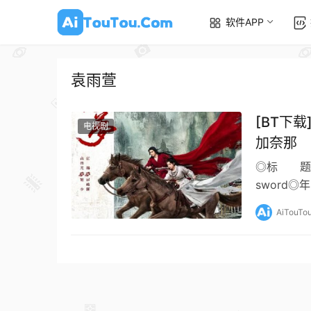
软件APP
袁雨萱
[BT下载
电视剧
加奈那
◎标 题 
sword
语 言 
AiTouTo