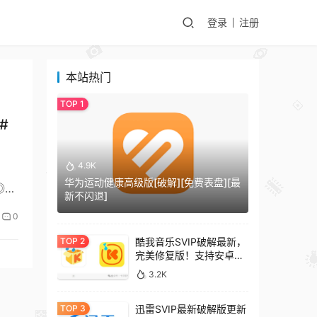
登录
注册
本站热门
#
4.9K
d
华为运动健康高级版[破解][免费表盘][最
◎
新不闪退]
0
酷我音乐SVIP破解最新，
完美修复版！支持安卓
+车机+pc版！
3.2K
迅雷SVIP最新破解版更新