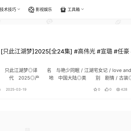
技术技巧
影视娱乐
工具箱
][只此江湖梦]2025[全24集] #高伟光 #宣璐 #任豪 
只此江湖梦◎译 名 与艳少同眠 / 江湖宅女记 / love an
◎年 代 2025◎产 地 中国大陆◎类 别 剧情 / 古装
汉语普通…
u
2025-03-19
0
0
428