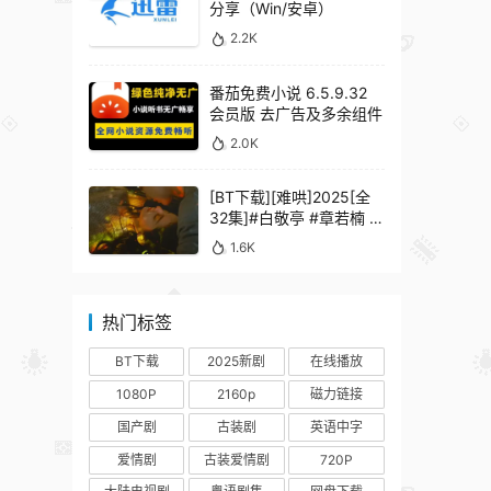
分享（Win/安卓）
2.2K
番茄免费小说 6.5.9.32
会员版 去广告及多余组件
2.0K
[BT下载][难哄]2025[全
32集]#白敬亭 #章若楠 #
何炅 #秦沛 #鲍起静
1.6K
热门标签
BT下载
2025新剧
在线播放
1080P
2160p
磁力链接
国产剧
古装剧
英语中字
爱情剧
古装爱情剧
720P