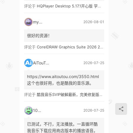
评论于
HQPlayer Desktop 5.17.1开心版 学习版&HQPlayer Embedded 5.17.2开心版 学习版
mypw
2026-08-01
很好的资源！
评论于
CorelDRAW Graphics Suite 2026 27.1 多语言 开心版 学习版 by KpoJIuK
AiTouTou
2026-07-25
https://www.aitoutou.com/3550.html
这个也很好用，也是酷我的音乐源。
评论于
酷我音乐SVIP破解最新，完美修复版！支持安卓+车机+pc版！
1035
2026-07-25
已测试，不行，无法播放。一直循环酷
我音乐下载应用商店版本的播放语音。