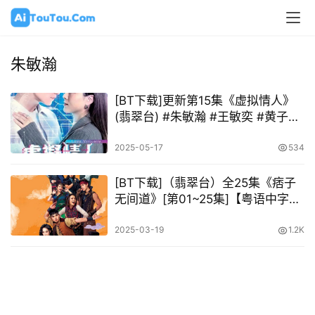
朱敏瀚
[BT下载]更新第15集《虚拟情人》
(翡翠台) #朱敏瀚 #王敏奕 #黄子恒
#谭嘉仪
2025-05-17
534
[BT下载]（翡翠台）全25集《痞子
无间道》[第01~25集]【粤语中字】
[H.265(1080P)+MP4-720P]
2025-03-19
1.2K