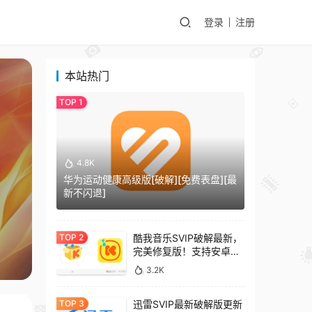
登录
注册
本站热门
4.8K
华为运动健康高级版[破解][免费表盘][最
新不闪退]
酷我音乐SVIP破解最新，
完美修复版！支持安卓
+车机+pc版！
3.2K
迅雷SVIP最新破解版更新