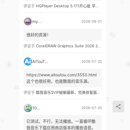
评论于
HQPlayer Desktop 5.17.1开心版 学习版&HQPlayer Embedded 5.17.2开心版 学习版
mypw
2026-08-01
很好的资源！
评论于
CorelDRAW Graphics Suite 2026 27.1 多语言 开心版 学习版 by KpoJIuK
AiTouTou
2026-07-25
https://www.aitoutou.com/3550.html
这个也很好用，也是酷我的音乐源。
评论于
酷我音乐SVIP破解最新，完美修复版！支持安卓+车机+pc版！
1035
2026-07-25
已测试，不行，无法播放。一直循环酷
我音乐下载应用商店版本的播放语音。