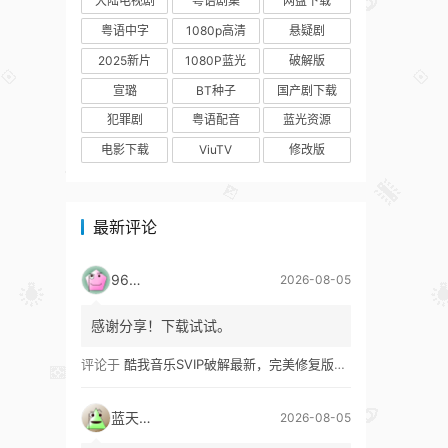
大陆电视剧
粤语剧集
网盘下载
粤语中字
1080p高清
悬疑剧
2025新片
1080P蓝光
破解版
宣璐
BT种子
国产剧下载
犯罪剧
粤语配音
蓝光资源
电影下载
ViuTV
修改版
最新评论
9627
2026-08-05
感谢分享！下载试试。
评论于
酷我音乐SVIP破解最新，完美修复版！支持安卓+车机+pc版！
蓝天真蓝
2026-08-05