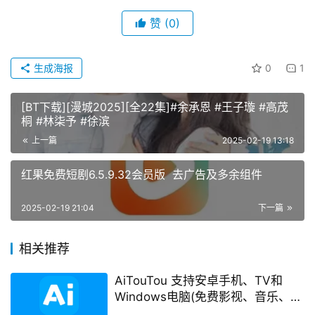
赞
(0)
生成海报
0
1
[BT下载][漫城2025][全22集]#余承恩 #王子璇 #高茂
桐 #林柒予 #徐滨
上一篇
2025-02-19 13:18
红果免费短剧6.5.9.32会员版 去广告及多余组件
2025-02-19 21:04
下一篇
相关推荐
AiTouTou 支持安卓手机、TV和
Windows电脑(免费影视、音乐、电
视直播等等)