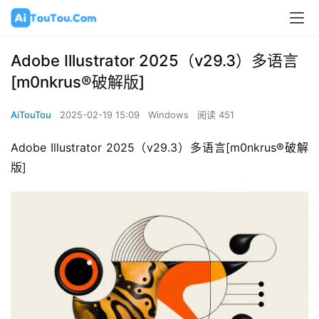
Adobe Illustrator 2025（v29.3）多语言
[m0nkrus®破解版]
AiTouTou
2025-02-19 15:09
Windows
阅读 451
Adobe Illustrator 2025（v29.3）多语言[m0nkrus®破解
版]