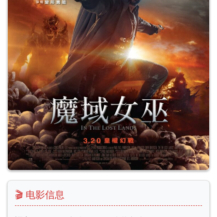
🎬 电影信息