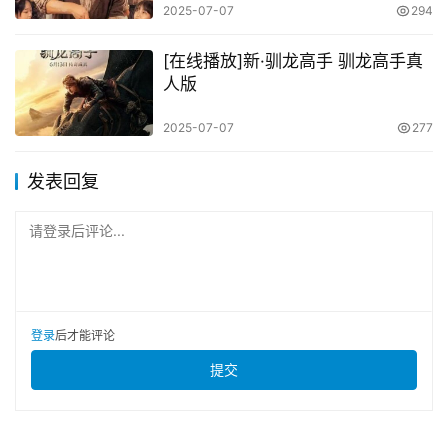
#鲍起静 #惠英红 #朱亚文 #王祖蓝
2025-07-07
294
#薛凯琪 #谢天华 #江美仪 #张达明
#车婉婉 #谷德昭
[在线播放]新·驯龙高手 驯龙高手真
人版
2025-07-07
277
发表回复
请登录后评论...
登录
后才能评论
提交