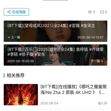
生成海报
0
0
[BT下载][望母成凤]2025[全24集] #宣璐 #金泽主
上一篇
2025-06-10 13:07
[BT下载][百乐门]2025[短剧][全24集] 袁梓铭 #乔靖雯
#李硕 #徐子琁 #安东
2025-06-15 00:39
下一篇
相关推荐
[BT下载][在线播放]《哪吒之魔童鬧
海/Ne Zha 2 原裝 4K UHD 》《國
語中文字幕》#哪吒2 #百亿票房
2025-08-04
1.2K