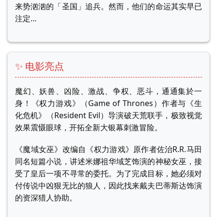
来势汹汹的「圣国」追兵。然而，他们的命运其实早已
注定…
✨ 电影亮点
魔幻、妖兽、凶险、激战、争权、恶斗，通通集於一
身！《权力游戏》（Game of Thrones）作者与《生
化危机》（Resident Evil）导演破天荒联手，极致视觉
效果震慑眼球，开拓全新大银幕刺激冒险。
《魔域女巫》改编自《权力游戏》原作者佐治R.R.马田
同名短篇小说，讲述米娜祖华域芝饰演的神秘女巫，接
受了皇后一项不寻常的委托。为了完成目标，她必须对
付传说中凶狠无比的狼人，因此找来戴夫巴蒂斯达饰演
的资深猎人协助。