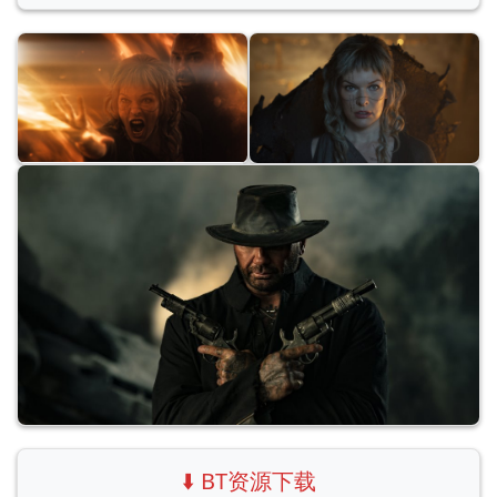
⬇️ BT资源下载