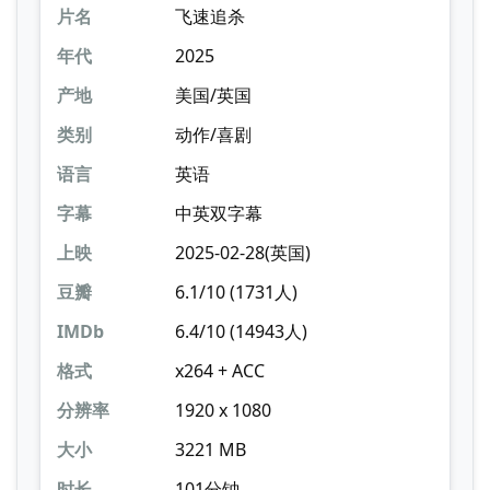
片名
飞速追杀
年代
2025
产地
美国/英国
类别
动作/喜剧
语言
英语
字幕
中英双字幕
上映
2025-02-28(英国)
豆瓣
6.1/10 (1731人)
IMDb
6.4/10 (14943人)
格式
x264 + ACC
分辨率
1920 x 1080
大小
3221 MB
时长
101分钟