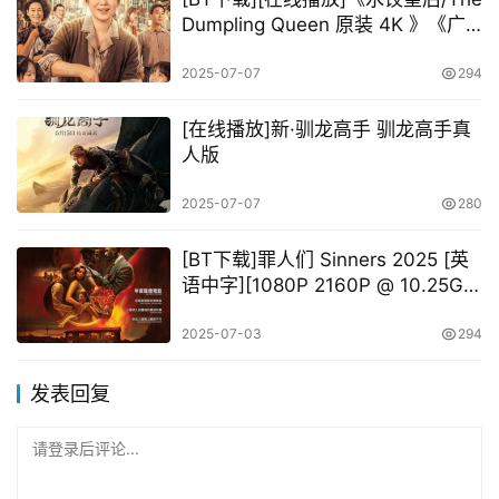
Dumpling Queen 原装 4K 》《广
东话国语中文字幕》 #马丽 #黄德斌
#鲍起静 #惠英红 #朱亚文 #王祖蓝
2025-07-07
294
#薛凯琪 #谢天华 #江美仪 #张达明
#车婉婉 #谷德昭
[在线播放]新·驯龙高手 驯龙高手真
人版
2025-07-07
280
[BT下载]罪人们 Sinners 2025 [英
语中字][1080P 2160P @ 10.25GB
– 27.57GB]
2025-07-03
294
发表回复
请登录后评论...