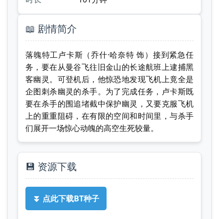
📖 剧情简介
落魄特工卢卡斯（乔什·哈奈特 饰）接到紧急任
务，要在从曼谷飞往旧金山的长途航班上逮捕黑
客幽灵。可登机后，他惊恐地发现飞机上竟全是
企图刺杀幽灵的杀手。为了完成任务，卢卡斯既
要在杀手的围追堵截中保护幽灵，又要克服飞机
上的重重阻碍，在有限的空间和时间里，与杀手
们展开一场惊心动魄的高空生死较量。
💾 资源下载
⏬ 点此下载BT种子