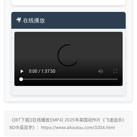
🎥 在线播放
《[BT下载][在线播放][MP4] 2025年美国动作片《飞速追杀》
BD中英双字》：https://www.aitoutou.com/3204.html