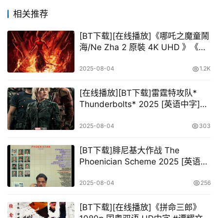
相关推荐
[BT下载][在线播放]《哪吒之魔童鬧
海/Ne Zha 2 原裝 4K UHD 》《國
語中文字幕》#哪吒2 #百亿票房
2025-08-04
1.2K
[在线播放][BT下载]雷霆特攻队*
Thunderbolts* 2025 [英语中字]
[1080P 2160P @ 13.65GB –
45.67GB]
2025-08-04
303
[BT下载]腓尼基大作战 The
Phoenician Scheme 2025 [英语中
字][1080P 2160P @ 9.56GB –
15.57GB]
2025-08-04
256
[BT下载][在线播放]《拼命三郎》