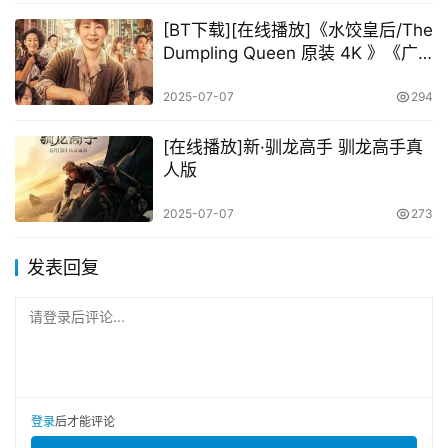
[BT下载][在线播放]《水饺皇后/The
Dumpling Queen 原装 4K 》《广
东话国语中文字幕》 #马丽 #黄德斌
#鲍起静 #惠英红 #朱亚文 #王祖蓝
2025-07-07
294
#薛凯琪 #谢天华 #江美仪 #张达明
#车婉婉 #谷德昭
[在线播放]新·驯龙高手 驯龙高手真
人版
2025-07-07
273
发表回复
请登录后评论...
登录
后才能评论