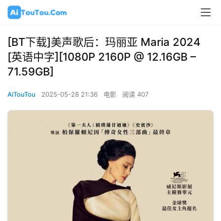
[BT下载]美声歌后：玛丽亚 Maria 2024
[英语中字][1080P 2160P @ 12.16GB –
71.59GB]
AiTouTou
2025-05-28 21:36
电影
阅读 407