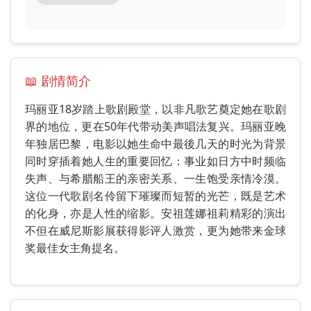
📖 剧情简介
玛丽亚18岁踏上歌剧殿堂，以非凡歌艺奠定她在歌剧
界的地位，更在50年代带动美声唱法复兴。玛丽亚晚
年独居巴黎，电影以她生命中最後几天的时光为背景
同时穿插着她人生的重要回忆：事业如日方中时频临
失声、与希腊船王的亲密关系、一生饱受亲情冷漠。
这位一代歌剧名伶留下璀璨而短暂的光芒，既是艺术
的化身，亦是人性的缩影。安祖莲娜祖莉精彩的演出
不但在威尼斯影展获得影评人激赏，更为她带来金球
奖最佳女主角提名。