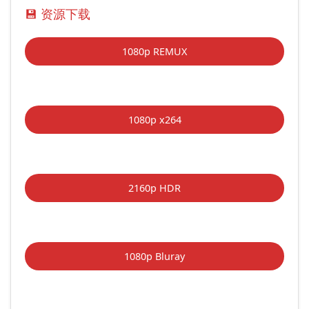
💾 资源下载
1080p REMUX
1080p x264
2160p HDR
1080p Bluray