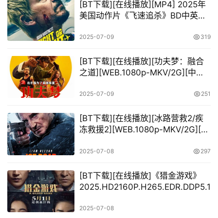
[BT下载][在线播放][MP4] 2025年
美国动作片《飞速追杀》BD中英双
字
2025-07-09
319
[BT下载][在线播放][功夫梦：融合
之道][WEB.1080p-MKV/2G][中字]
[2025成龙最新]
2025-07-09
251
[BT下载][在线播放][冰路营救2/疾
冻救援2][WEB.1080p-MKV/2G][中
字] #范冰冰 #连姆·尼森
2025-07-08
297
[BT下载][在线播放]《猎金游戏》
2025.HD2160P.H265.EDR.DDP5.1.
ENG 1.91 GB #刘德华 #欧豪 #倪妮 
仕 #连凯 #麦长青
2025-07-08