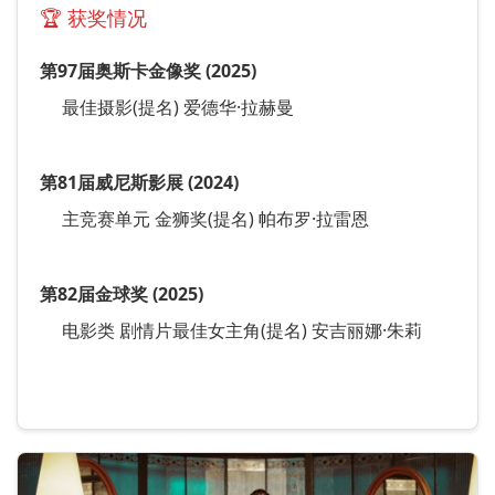
🏆 获奖情况
第97届奥斯卡金像奖 (2025)
最佳摄影(提名) 爱德华·拉赫曼
第81届威尼斯影展 (2024)
主竞赛单元 金狮奖(提名) 帕布罗·拉雷恩
第82届金球奖 (2025)
电影类 剧情片最佳女主角(提名) 安吉丽娜·朱莉