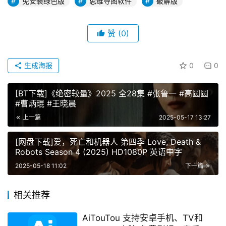
免安装绿色版
思维导图软件
破解版
赞
(0)
生成海报
0
0
[BT下载]《绝密较量》2025 全28集 #张鲁一 #高圆圆
#曹炳琨 #王晓晨
上一篇
2025-05-17 13:27
[网盘下载]爱，死亡和机器人 第四季 Love, Death &
Robots Season 4 (2025) HD1080P 英语中字
2025-05-18 11:02
下一篇
相关推荐
AiTouTou 支持安卓手机、TV和