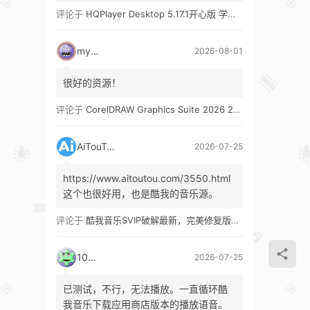
评论于
HQPlayer Desktop 5.17.1开心版 学习版&HQPlayer Embedded 5.17.2开心版 学习版
mypw
2026-08-01
很好的资源！
评论于
CorelDRAW Graphics Suite 2026 27.1 多语言 开心版 学习版 by KpoJIuK
AiTouTou
2026-07-25
https://www.aitoutou.com/3550.html
这个也很好用，也是酷我的音乐源。
评论于
酷我音乐SVIP破解最新，完美修复版！支持安卓+车机+pc版！
1035
2026-07-25
已测试，不行，无法播放。一直循环酷
我音乐下载应用商店版本的播放语音。