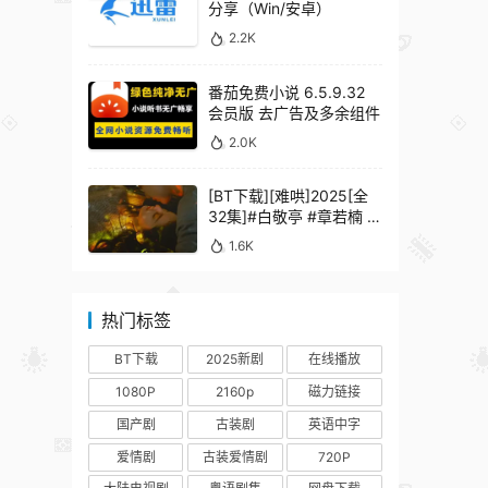
分享（Win/安卓）
2.2K
番茄免费小说 6.5.9.32
会员版 去广告及多余组件
2.0K
[BT下载][难哄]2025[全
32集]#白敬亭 #章若楠 #
何炅 #秦沛 #鲍起静
1.6K
热门标签
BT下载
2025新剧
在线播放
1080P
2160p
磁力链接
国产剧
古装剧
英语中字
爱情剧
古装爱情剧
720P