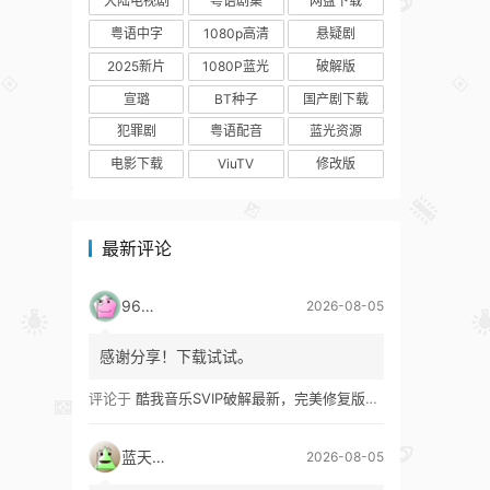
大陆电视剧
粤语剧集
网盘下载
粤语中字
1080p高清
悬疑剧
2025新片
1080P蓝光
破解版
宣璐
BT种子
国产剧下载
犯罪剧
粤语配音
蓝光资源
电影下载
ViuTV
修改版
最新评论
9627
2026-08-05
感谢分享！下载试试。
评论于
酷我音乐SVIP破解最新，完美修复版！支持安卓+车机+pc版！
蓝天真蓝
2026-08-05