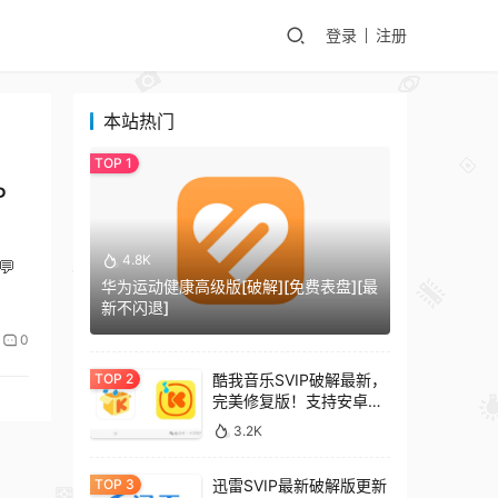
登录
注册
本站热门
P
4.8K
💬
华为运动健康高级版[破解][免费表盘][最
新不闪退]
0
酷我音乐SVIP破解最新，
完美修复版！支持安卓
+车机+pc版！
3.2K
迅雷SVIP最新破解版更新