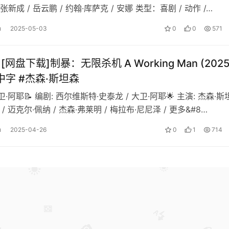
/ 张新成 / 岳云鹏 / 约翰·库萨克 / 安娜 类型：喜剧 / 动作 /…
u
2025-05-03
0
0
571
][网盘下载]制暴：无限杀机 A Working Man (2025
中字 #杰森·斯坦森
大卫·阿耶📝 编剧: 西尔维斯特·史泰龙 / 大卫·阿耶🌟 主演: 杰森·
 / 迈克尔·佩纳 / 杰森·弗莱明 / 梅拉布·尼尼泽 / 更多&#8…
u
2025-04-26
0
1
714