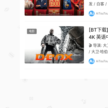
发 / 白客 
AiTouTo
[BT下载
电影
4K 英语
🎬 导演: 
/ 大卫·哈伯
AiTouTo