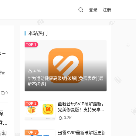
登录
注册
本站热门
 –
4.8K
剧情
华为运动健康高级版[破解][免费表盘][最
新不闪退]
0
酷我音乐SVIP破解最新，
完美修复版！支持安卓
探
+车机+pc版！
3.2K
#
周润
迅雷SVIP最新破解版更新