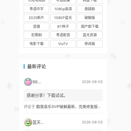
大陆电视剧
粤语剧集
网盘下载
粤语中字
1080p高清
悬疑剧
2025新片
1080P蓝光
破解版
宣璐
BT种子
国产剧下载
犯罪剧
粤语配音
蓝光资源
电影下载
ViuTV
修改版
最新评论
9627
2026-08-05
感谢分享！下载试试。
评论于
酷我音乐SVIP破解最新，完美修复版！支持安卓+车机+pc版！
蓝天真蓝
2026-08-05