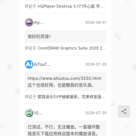
评论于
HQPlayer Desktop 5.17.1开心版 学习版&HQPlayer Embedded 5.17.2开心版 学习版
mypw
2026-08-01
很好的资源！
评论于
CorelDRAW Graphics Suite 2026 27.1 多语言 开心版 学习版 by KpoJIuK
AiTouTou
2026-07-25
https://www.aitoutou.com/3550.html
这个也很好用，也是酷我的音乐源。
评论于
酷我音乐SVIP破解最新，完美修复版！支持安卓+车机+pc版！
1035
2026-07-25
已测试，不行，无法播放。一直循环酷
我音乐下载应用商店版本的播放语音。