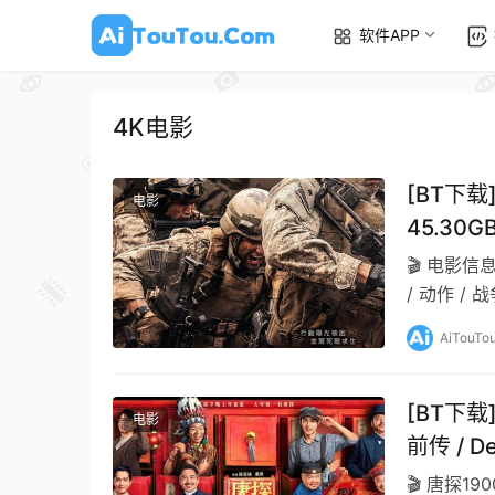
软件APP
4K电影
[BT下载]
电影
45.30GB
🎬 电影信
/ 动作 / 
AiTouTo
[BT下载
电影
前传 / De
王宝强 
🎬 唐探1