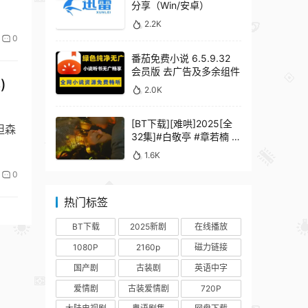
分享（Win/安卓）
2.2K
0
番茄免费小说 6.5.9.32
会员版 去广告及多余组件
)
2.0K
[BT下载][难哄]2025[全
斯坦森
32集]#白敬亭 #章若楠 #
何炅 #秦沛 #鲍起静
1.6K
0
热门标签
BT下载
2025新剧
在线播放
1080P
2160p
磁力链接
国产剧
古装剧
英语中字
爱情剧
古装爱情剧
720P