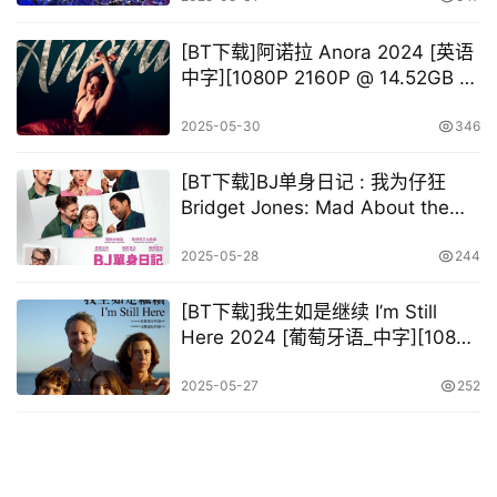
[BT下载]阿诺拉 Anora 2024 [英语
中字][1080P 2160P @ 14.52GB –
81.82GB]-荣获第97届奥斯卡金像
奖（2025）最佳影片
2025-05-30
346
[BT下载]BJ单身日记 : 我为仔狂
Bridget Jones: Mad About the
Boy 2025 [英语中字][1080P @
15.80GB – 30.94GB]
2025-05-28
244
[BT下载]我生如是继续 I’m Still
Here‎ 2024 [葡萄牙语_中字][1080P
@ 15.92GB]-荣获第97届奥斯卡金
像奖（2025）最佳国际影片
2025-05-27
252