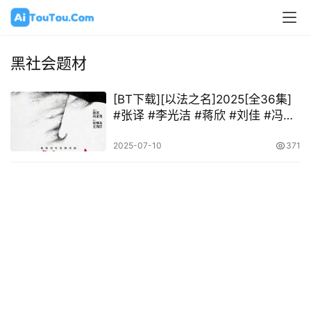
黑社会题材
[BT下载][以法之名]2025[全36集]
#张译 #李光洁 #蒋欣 #刘佳 #冯嘉
怡
2025-07-10
371