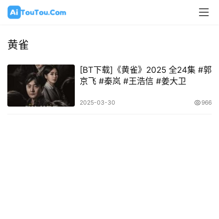
黄雀
[BT下载]《黄雀》2025 全24集 #郭
京飞 #秦岚 #王浩信 #姜大卫
2025-03-30
966