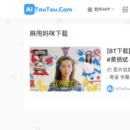
软件APP
麻甩妈咪下载
[BT下载]
电视剧
#黄德斌
📦 影片信息
: 粤语 字
AiTouTo