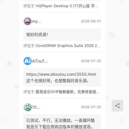
评论于
HQPlayer Desktop 5.17.1开心版 学习版&HQPlayer Embedded 5.17.2开心版 学习版
mypw
2026-08-01
很好的资源！
评论于
CorelDRAW Graphics Suite 2026 27.1 多语言 开心版 学习版 by KpoJIuK
AiTouTou
2026-07-25
https://www.aitoutou.com/3550.html
这个也很好用，也是酷我的音乐源。
评论于
酷我音乐SVIP破解最新，完美修复版！支持安卓+车机+pc版！
1035
2026-07-25
已测试，不行，无法播放。一直循环酷
我音乐下载应用商店版本的播放语音。