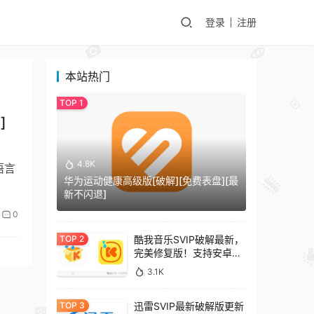
登录
注册
本站热门
]
4.8K
音语言
华为运动健康高级版[破解][免费表盘][最
新不闪退]
0
酷我音乐SVIP破解最新，
完美修复版！支持安卓
+车机+pc版！
3.1K
迅雷SVIP最新破解版更新