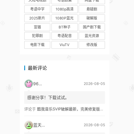
大陆电视剧
粤语剧集
网盘下载
粤语中字
1080p高清
悬疑剧
2025新片
1080P蓝光
破解版
宣璐
BT种子
国产剧下载
犯罪剧
粤语配音
蓝光资源
电影下载
ViuTV
修改版
最新评论
9627
2026-08-05
感谢分享！下载试试。
评论于
酷我音乐SVIP破解最新，完美修复版！支持安卓+车机+pc版！
蓝天真蓝
2026-08-05