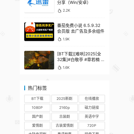
分享（Win/安卓）
2.2K
番茄免费小说 6.5.9.32
会员版 去广告及多余组件
1.9K
[BT下载][难哄]2025[全
32集]#白敬亭 #章若楠 #
何炅 #秦沛 #鲍起静
1.6K
热门标签
BT下载
2025新剧
在线播放
1080P
2160p
磁力链接
国产剧
古装剧
英语中字
爱情剧
古装爱情剧
720P