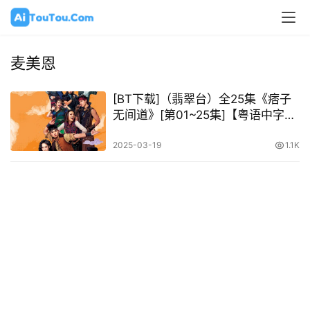
麦美恩
[BT下载]（翡翠台）全25集《痞子
无间道》[第01~25集]【粤语中字】
[H.265(1080P)+MP4-720P]
2025-03-19
1.1K