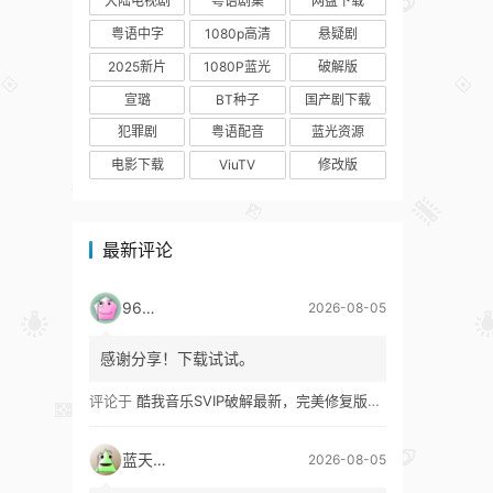
大陆电视剧
粤语剧集
网盘下载
粤语中字
1080p高清
悬疑剧
2025新片
1080P蓝光
破解版
宣璐
BT种子
国产剧下载
犯罪剧
粤语配音
蓝光资源
电影下载
ViuTV
修改版
最新评论
9627
2026-08-05
感谢分享！下载试试。
评论于
酷我音乐SVIP破解最新，完美修复版！支持安卓+车机+pc版！
蓝天真蓝
2026-08-05