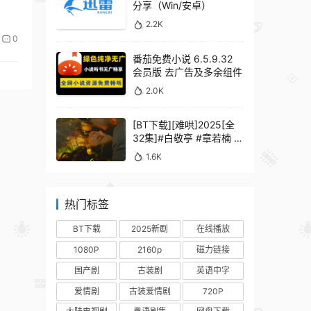
分享（Win/安卓）
2.2K
0
番茄免费小说 6.5.9.32
会员版 去广告及多余组件
2.0K
[BT下载][难哄]2025[全
32集]#白敬亭 #章若楠 #
何炅 #秦沛 #鲍起静
1.6K
热门标签
BT下载
2025新剧
在线播放
1080P
2160p
磁力链接
国产剧
古装剧
英语中字
爱情剧
古装爱情剧
720P