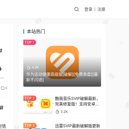
登录
注册
本站热门
#
4.8K
️
华为运动健康高级版[破解][免费表盘][最
叶、
新不闪退]
0
酷我音乐SVIP破解最新，
完美修复版！支持安卓
#
+车机+pc版！
3.2K
剧情
迅雷SVIP最新破解版更新