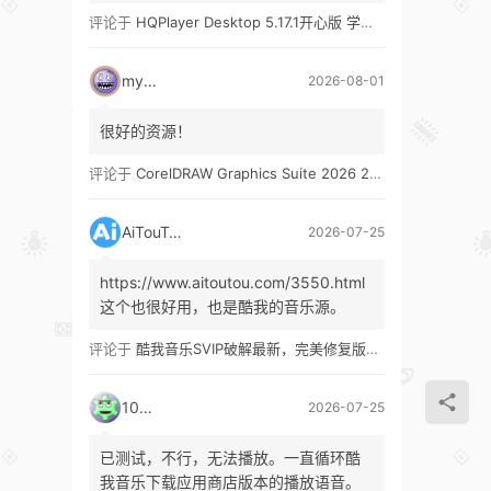
评论于
HQPlayer Desktop 5.17.1开心版 学习版&HQPlayer Embedded 5.17.2开心版 学习版
mypw
2026-08-01
很好的资源！
评论于
CorelDRAW Graphics Suite 2026 27.1 多语言 开心版 学习版 by KpoJIuK
AiTouTou
2026-07-25
https://www.aitoutou.com/3550.html
这个也很好用，也是酷我的音乐源。
评论于
酷我音乐SVIP破解最新，完美修复版！支持安卓+车机+pc版！
1035
2026-07-25
已测试，不行，无法播放。一直循环酷
我音乐下载应用商店版本的播放语音。