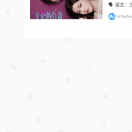
🗣️ 语言：
AiTouTo