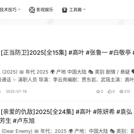
技术技巧
影视娱乐
工具箱
][正当防卫]2025[全15集] #高叶 #张鲁一 #白敬亭 
(2025) 📅 年代 2025 🌍 产地 中国大陆 🎭 类别 剧情 / 悬疑 🗣
普通话 ✨ 演职人员 导演：李云亮编剧：贾东岩、武瑶主演：高
u
2025-07-18
0
0
215
][亲爱的仇敌]2025[全24集] #高叶 #陈妍希 #袁弘 
芦芳生 #卢东旭
Dear Enemy) 📅 年代：2025 🌍 产地：中国大陆 🎭 类别：