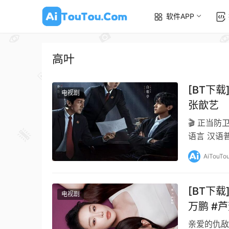
软件APP
高叶
[BT下载
电视剧
张歆艺
🎬 正当防卫 
语言 汉语
张鲁一…
AiTouTo
[BT下载
电视剧
万鹏 #
亲爱的仇敌 (