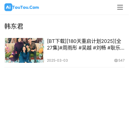
韩东君
[BT下载][180天重启计划2025][全
27集]#周雨彤 #吴越 #刘畅 #耿乐
#陈明昊 #朱茵 #韩东君 #沈梦辰 #
李艾
2025-03-03
547