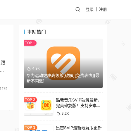
登录
注册
本站热门
，跟
4.9K
能
华为运动健康高级版[破解][免费表盘][最
新不闪退]
174
酷我音乐SVIP破解最新，
完美修复版！支持安卓
+车机+pc版！
3.2K
迅雷SVIP最新破解版更新