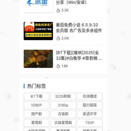
分享（Win/安卓）
2.2K
番茄免费小说 6.5.9.32
会员版 去广告及多余组件
2.0K
[BT下载][难哄]2025[全
32集]#白敬亭 #章若楠 #
何炅 #秦沛 #鲍起静
1.6K
热门标签
BT下载
2025新剧
在线播放
1080P
2160p
磁力链接
国产剧
古装剧
英语中字
爱情剧
古装爱情剧
720P