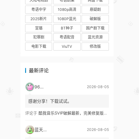
大陆电视剧
粤语剧集
网盘下载
粤语中字
1080p高清
悬疑剧
2025新片
1080P蓝光
破解版
宣璐
BT种子
国产剧下载
犯罪剧
粤语配音
蓝光资源
电影下载
ViuTV
修改版
最新评论
9627
2026-08-05
感谢分享！下载试试。
评论于
酷我音乐SVIP破解最新，完美修复版！支持安卓+车机+pc版！
蓝天真蓝
2026-08-05