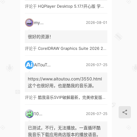
评论于
HQPlayer Desktop 5.17.1开心版 学习版&HQPlayer Embedded 5.17.2开心版 学习版
mypw
2026-08-01
很好的资源！
评论于
CorelDRAW Graphics Suite 2026 27.1 多语言 开心版 学习版 by KpoJIuK
AiTouTou
2026-07-25
https://www.aitoutou.com/3550.html
这个也很好用，也是酷我的音乐源。
评论于
酷我音乐SVIP破解最新，完美修复版！支持安卓+车机+pc版！
1035
2026-07-25
已测试，不行，无法播放。一直循环酷
我音乐下载应用商店版本的播放语音。