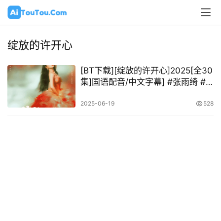
绽放的许开心
[BT下载][绽放的许开心]2025[全30
集]国语配音/中文字幕] #张雨绮 #
韩庚
2025-06-19
528