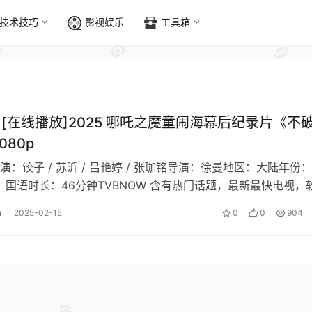
技术技巧
影视娱乐
工具箱
载][在线播放]2025 哪吒之魔童闹海幕后纪录片《不
080p
演：饺子 / 苏沂 / 吕艳婷 / 张珈铭导演：徐曼地区：大陆年份：
言：国语时长：46分钟TVBNOW 含有热门话题，最新最快电视，
电影，动漫及日常…
u
2025-02-15
0
0
904