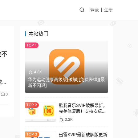
登录
注册
本站热门
破不
4.8K
华为运动健康高级版[破解][免费表盘][最
软
新不闪退]
0
酷我音乐SVIP破解最新，
完美修复版！支持安卓
+车机+pc版！
3.2K
迅雷SVIP最新破解版更新