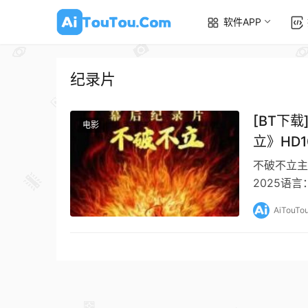
软件APP
纪录片
[BT下
电影
立》HD1
不破不立主
2025语
体，游戏，
AiTouTo