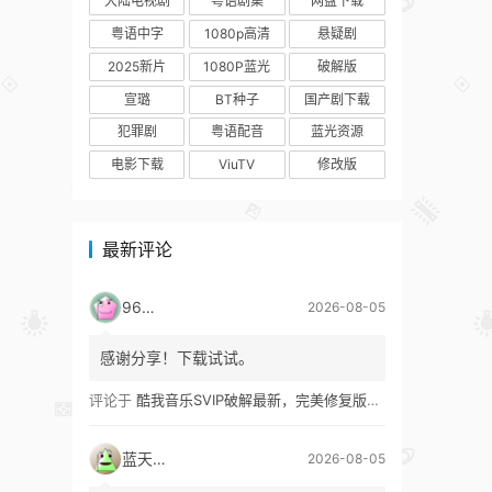
大陆电视剧
粤语剧集
网盘下载
粤语中字
1080p高清
悬疑剧
2025新片
1080P蓝光
破解版
宣璐
BT种子
国产剧下载
犯罪剧
粤语配音
蓝光资源
电影下载
ViuTV
修改版
最新评论
9627
2026-08-05
感谢分享！下载试试。
评论于
酷我音乐SVIP破解最新，完美修复版！支持安卓+车机+pc版！
蓝天真蓝
2026-08-05