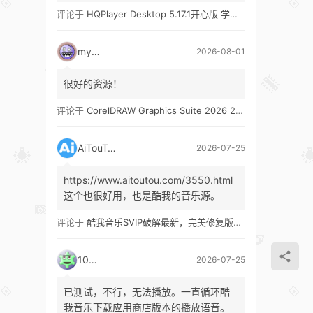
评论于
HQPlayer Desktop 5.17.1开心版 学习版&HQPlayer Embedded 5.17.2开心版 学习版
mypw
2026-08-01
很好的资源！
评论于
CorelDRAW Graphics Suite 2026 27.1 多语言 开心版 学习版 by KpoJIuK
AiTouTou
2026-07-25
https://www.aitoutou.com/3550.html
这个也很好用，也是酷我的音乐源。
评论于
酷我音乐SVIP破解最新，完美修复版！支持安卓+车机+pc版！
1035
2026-07-25
已测试，不行，无法播放。一直循环酷
我音乐下载应用商店版本的播放语音。