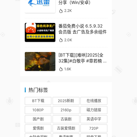
分享（Win/安卓）
2.2K
番茄免费小说 6.5.9.32
会员版 去广告及多余组件
2.0K
[BT下载][难哄]2025[全
32集]#白敬亭 #章若楠 #
何炅 #秦沛 #鲍起静
1.6K
热门标签
BT下载
2025新剧
在线播放
1080P
2160p
磁力链接
国产剧
古装剧
英语中字
爱情剧
古装爱情剧
720P