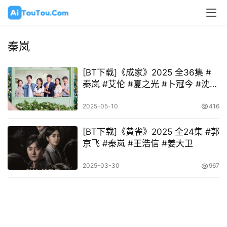
秦岚
[BT下载]《成家》2025 全36集 #
秦岚 #艾伦 #夏之光 #卜冠今 #沈梦
辰
2025-05-10
416
[BT下载]《黄雀》2025 全24集 #郭
京飞 #秦岚 #王浩信 #姜大卫
2025-03-30
967