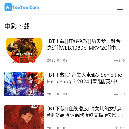
电影下载
[BT下载][在线播放][功夫梦：融合
之道][WEB.1080p-MKV/2G][中字]
[2025成龙最新]
2025-07-09
246
[BT下载]超音鼠大电影3 Sonic the
Hedgehog 3 2024 [粤/国/英/中字]
[1080P 2160P @11.78GB –
28.18GB]
2025-05-31
539
[BT下载][在线播放]《女儿的女儿》
#张艾嘉 #林嘉欣 #赵文瑄 #刘奕儿
2025-05-06
311