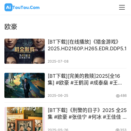
欧豪
[BT下载][在线播放]《猎金游戏》
2025.HD2160P.H265.EDR.DDP5.1.
ENG 1.91 GB #刘德华 #欧豪 #倪妮 
仕 #连凯 #麦长青
2025-07-08
[BT下载][完美的救赎]2025[全16
集] #欧豪 #王鹤润 #成泰燊 #王挺
#张丰毅
2025-06-25
486
[BT下载]《刑警的日子》2025 全25
集 #欧豪 #张佳宁 #何冰 #王佳佳 #
刘天佐
2025-05-26
353