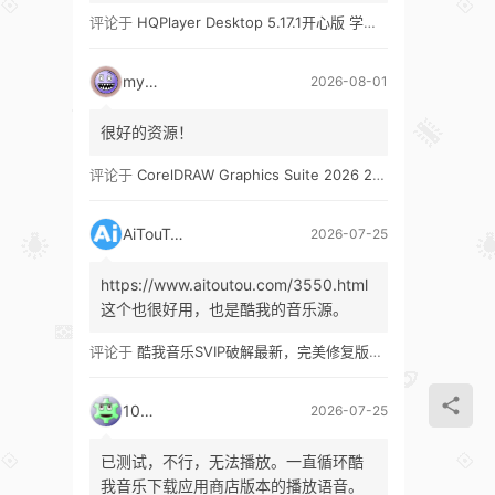
评论于
HQPlayer Desktop 5.17.1开心版 学习版&HQPlayer Embedded 5.17.2开心版 学习版
mypw
2026-08-01
很好的资源！
评论于
CorelDRAW Graphics Suite 2026 27.1 多语言 开心版 学习版 by KpoJIuK
AiTouTou
2026-07-25
https://www.aitoutou.com/3550.html
这个也很好用，也是酷我的音乐源。
评论于
酷我音乐SVIP破解最新，完美修复版！支持安卓+车机+pc版！
1035
2026-07-25
已测试，不行，无法播放。一直循环酷
我音乐下载应用商店版本的播放语音。