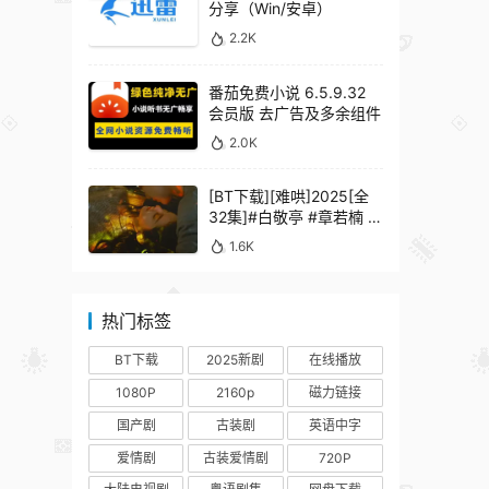
分享（Win/安卓）
2.2K
番茄免费小说 6.5.9.32
会员版 去广告及多余组件
2.0K
[BT下载][难哄]2025[全
32集]#白敬亭 #章若楠 #
何炅 #秦沛 #鲍起静
1.6K
热门标签
BT下载
2025新剧
在线播放
1080P
2160p
磁力链接
国产剧
古装剧
英语中字
爱情剧
古装爱情剧
720P