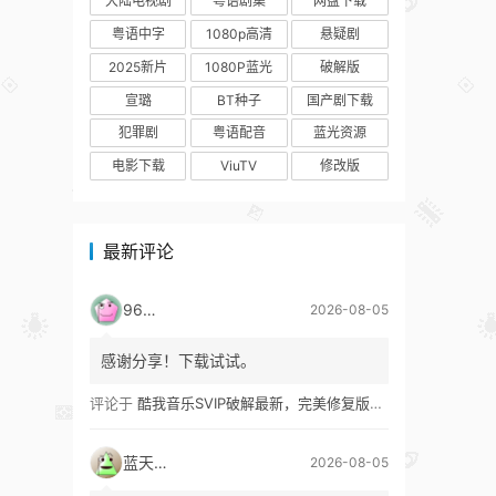
大陆电视剧
粤语剧集
网盘下载
粤语中字
1080p高清
悬疑剧
2025新片
1080P蓝光
破解版
宣璐
BT种子
国产剧下载
犯罪剧
粤语配音
蓝光资源
电影下载
ViuTV
修改版
最新评论
9627
2026-08-05
感谢分享！下载试试。
评论于
酷我音乐SVIP破解最新，完美修复版！支持安卓+车机+pc版！
蓝天真蓝
2026-08-05