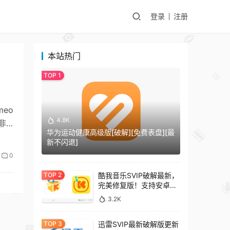
登录
注册
本站热门
meo
4.8K
非
华为运动健康高级版[破解][免费表盘][最
新不闪退]
0
酷我音乐SVIP破解最新，
完美修复版！支持安卓
+车机+pc版！
3.2K
迅雷SVIP最新破解版更新