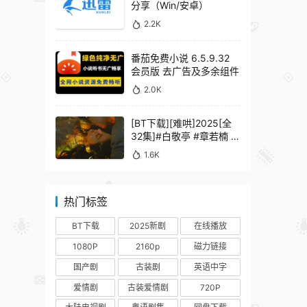
分享（Win/安卓）
2.2K
番茄免费小说 6.5.9.32
会员版 去广告及多余组件
2.0K
[BT下载][难哄]2025[全
32集]#白敬亭 #章若楠 #
何炅 #秦沛 #鲍起静
1.6K
热门标签
BT下载
2025新剧
在线播放
1080P
2160p
磁力链接
国产剧
古装剧
英语中字
爱情剧
古装爱情剧
720P