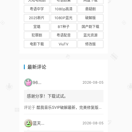
大陆电视剧
粤语剧集
网盘下载
粤语中字
1080p高清
悬疑剧
2025新片
1080P蓝光
破解版
宣璐
BT种子
国产剧下载
犯罪剧
粤语配音
蓝光资源
电影下载
ViuTV
修改版
最新评论
9627
2026-08-05
感谢分享！下载试试。
评论于
酷我音乐SVIP破解最新，完美修复版！支持安卓+车机+pc版！
蓝天真蓝
2026-08-05