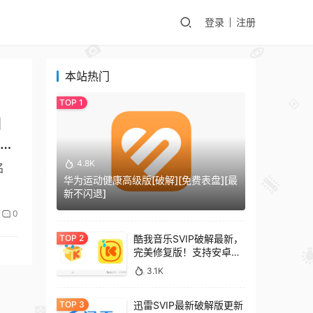
登录
注册
本站热门
]
最佳
4.8K
名
华为运动健康高级版[破解][免费表盘][最
新不闪退]
0
酷我音乐SVIP破解最新，
完美修复版！支持安卓
+车机+pc版！
3.1K
迅雷SVIP最新破解版更新