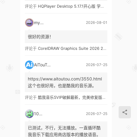
评论于
HQPlayer Desktop 5.17.1开心版 学习版&HQPlayer Embedded 5.17.2开心版 学习版
mypw
2026-08-01
很好的资源！
评论于
CorelDRAW Graphics Suite 2026 27.1 多语言 开心版 学习版 by KpoJIuK
AiTouTou
2026-07-25
https://www.aitoutou.com/3550.html
这个也很好用，也是酷我的音乐源。
评论于
酷我音乐SVIP破解最新，完美修复版！支持安卓+车机+pc版！
1035
2026-07-25
已测试，不行，无法播放。一直循环酷
我音乐下载应用商店版本的播放语音。