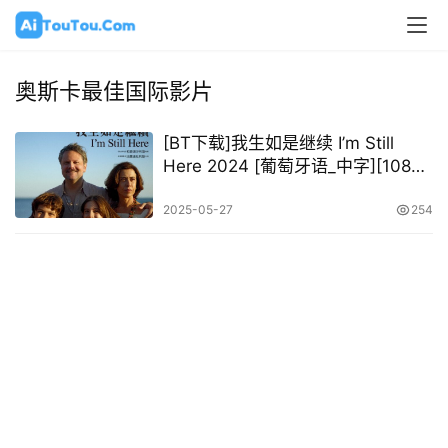
奥斯卡最佳国际影片
[BT下载]我生如是继续 I’m Still
Here‎ 2024 [葡萄牙语_中字][1080P
@ 15.92GB]-荣获第97届奥斯卡金
像奖（2025）最佳国际影片
2025-05-27
254