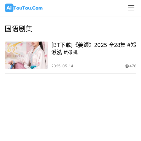
国语剧集
[BT下载]《姜颂》2025 全28集 #郑
湫泓 #邓凯
2025-05-14
478