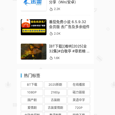
分享（Win/安卓）
2.2K
番茄免费小说 6.5.9.32
会员版 去广告及多余组件
2.0K
[BT下载][难哄]2025[全
32集]#白敬亭 #章若楠 #
何炅 #秦沛 #鲍起静
1.6K
热门标签
BT下载
2025新剧
在线播放
1080P
2160p
磁力链接
国产剧
古装剧
英语中字
爱情剧
古装爱情剧
720P