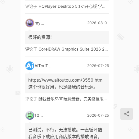
评论于
HQPlayer Desktop 5.17.1开心版 学习版&HQPlayer Embedded 5.17.2开心版 学习版
mypw
2026-08-01
很好的资源！
评论于
CorelDRAW Graphics Suite 2026 27.1 多语言 开心版 学习版 by KpoJIuK
AiTouTou
2026-07-25
https://www.aitoutou.com/3550.html
这个也很好用，也是酷我的音乐源。
评论于
酷我音乐SVIP破解最新，完美修复版！支持安卓+车机+pc版！
1035
2026-07-25
已测试，不行，无法播放。一直循环酷
我音乐下载应用商店版本的播放语音。