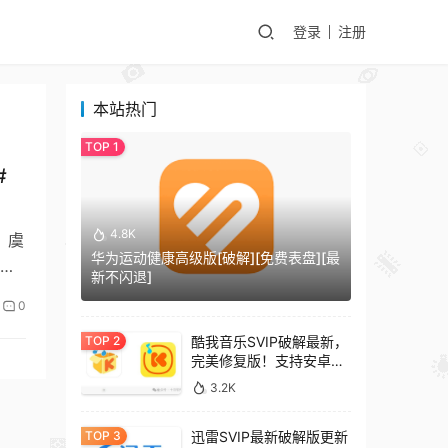
登录
注册
本站热门
#
4.8K
：虞
华为运动健康高级版[破解][免费表盘][最
：…
新不闪退]
0
酷我音乐SVIP破解最新，
完美修复版！支持安卓
+车机+pc版！
3.2K
迅雷SVIP最新破解版更新