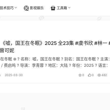
技术技巧
影视娱乐
工具箱
]《嘘，国王在冬眠》2025 全23集 #虞书欣 #林一 
#曾可妮
王在冬眠 ❄️ ? 名称：嘘，国王在冬眠 ? 别名：国王在冬眠 ? 主演
一 / 费启鸣 ? 导演：李青蓉 ? 地区：大陆 ? 年份：2025 ? 语言
u
2025-03-30
0
0
482