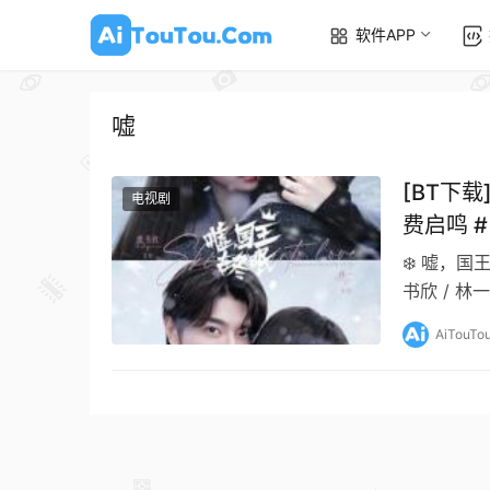
软件APP
嘘
[BT下载
电视剧
费启鸣 
❄️ 嘘，国
书欣 / 林
AiTouTo