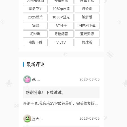
大陆电视剧
粤语剧集
网盘下载
粤语中字
1080p高清
悬疑剧
2025新片
1080P蓝光
破解版
宣璐
BT种子
国产剧下载
犯罪剧
粤语配音
蓝光资源
电影下载
ViuTV
修改版
最新评论
9627
2026-08-05
感谢分享！下载试试。
评论于
酷我音乐SVIP破解最新，完美修复版！支持安卓+车机+pc版！
蓝天真蓝
2026-08-05