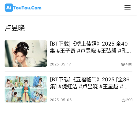
卢昱晓
[BT下载]《榜上佳婿》2025 全40
集 #王子奇 #卢昱晓 #王弘毅 #孔雪
儿
2025-05-17
480
[BT下载]《五福临门》2025 [全36
集] #倪虹洁 #卢昱晓 #王星越 #梁
永棋 #柯颖 #吴宣仪
2025-05-05
299