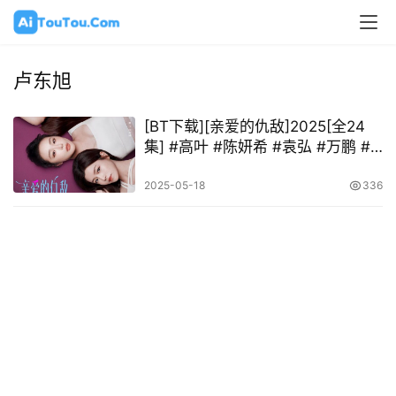
卢东旭
[BT下载][亲爱的仇敌]2025[全24
集] #高叶 #陈妍希 #袁弘 #万鹏 #
芦芳生 #卢东旭
2025-05-18
336