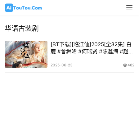
华语古装剧
[BT下载][临江仙]2025[全32集] 白
鹿 #曾舜晞 #何瑞贤 #陈鑫海 #赵弈
钦
2025-06-23
482