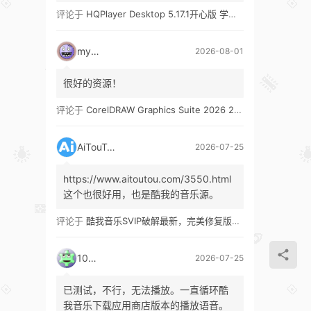
评论于
HQPlayer Desktop 5.17.1开心版 学习版&HQPlayer Embedded 5.17.2开心版 学习版
mypw
2026-08-01
很好的资源！
评论于
CorelDRAW Graphics Suite 2026 27.1 多语言 开心版 学习版 by KpoJIuK
AiTouTou
2026-07-25
https://www.aitoutou.com/3550.html
这个也很好用，也是酷我的音乐源。
评论于
酷我音乐SVIP破解最新，完美修复版！支持安卓+车机+pc版！
1035
2026-07-25
已测试，不行，无法播放。一直循环酷
我音乐下载应用商店版本的播放语音。