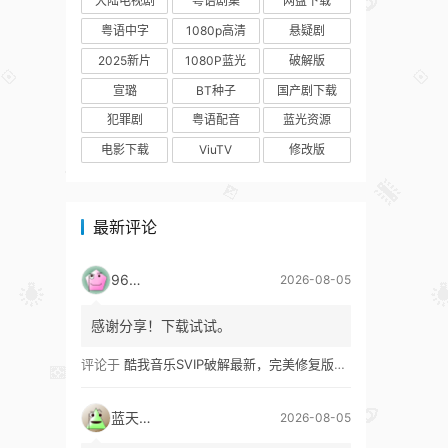
大陆电视剧
粤语剧集
网盘下载
粤语中字
1080p高清
悬疑剧
2025新片
1080P蓝光
破解版
宣璐
BT种子
国产剧下载
犯罪剧
粤语配音
蓝光资源
电影下载
ViuTV
修改版
最新评论
9627
2026-08-05
感谢分享！下载试试。
评论于
酷我音乐SVIP破解最新，完美修复版！支持安卓+车机+pc版！
蓝天真蓝
2026-08-05