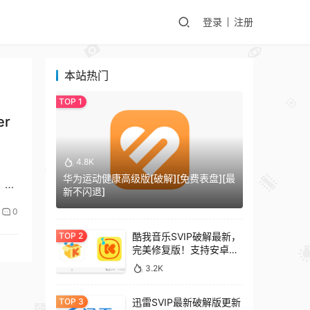
登录
注册
本站热门
er
4.8K
华为运动健康高级版[破解][免费表盘][最
语
新不闪退]
0
酷我音乐SVIP破解最新，
完美修复版！支持安卓
+车机+pc版！
3.2K
迅雷SVIP最新破解版更新