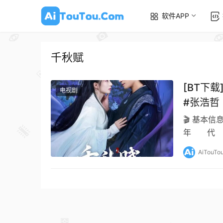
软件APP
千秋赋
[BT下载
电视剧
#张浩哲
🎬 基本信
年 代 2
言 汉语普
AiTouTo