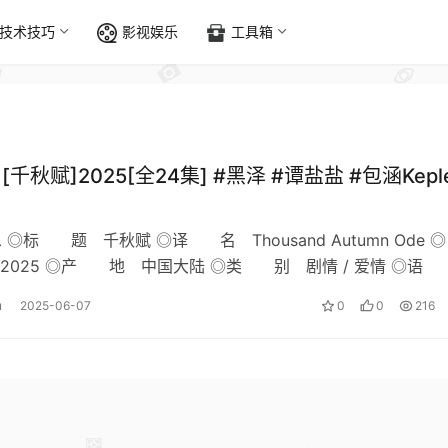
技术技巧
影视娱乐
工具箱
][千秋赋]2025[全24集] #黑泽 #谭盐盐 #包涵Kepl
息 ◎标 题 千秋赋 ◎译 名 Thousand Autumn Ode ◎
025 ◎产 地 中国大陆 ◎类 别 剧情 / 爱情 ◎
通话…
u
2025-06-07
0
0
216